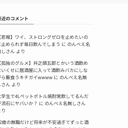
最近のコメント
【悲報】ワイ、ストロングゼロを止めたいの
に止められず毎日飲んでしまう
に
のんべえ名
無しさん
より
【孤独のグルメ】井之頭五郎とかいう酒飲め
ないくせに居酒屋に入って酒飲みバカにしな
がら飯食うキチガイwwww
に
のんべえ名無
しさん
より
大学生で4Lペットボトル焼酎常飲してるんだ
が流石にヤバいか？
に
のんべえ名無しさん
より
32歳の無職だけど将来が不安過ぎてずっと酒