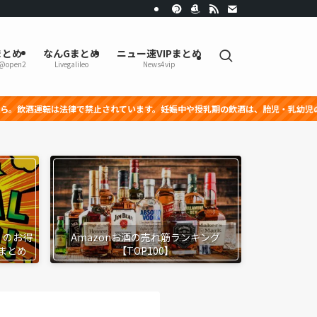
まとめ
なんGまとめ
ニュー速VIPまとめ
r@open2
Livegalileo
News4vip
酒運転は法律で禁止されています。妊娠中や授乳期の飲酒は、胎児・乳幼児の発育に
』のお得
Amazonお酒の売れ筋ランキング
まとめ
【TOP100】