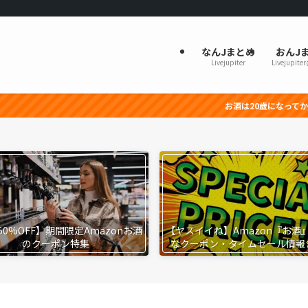
なんJまとめ
おんJ
Livejupiter
Livejupite
お酒は20歳になってから。飲
50%OFF】期間限定Amazonお酒
【ヤスイイね】Amazon『お酒
のクーポン特集
なクーポン・タイムセール情報