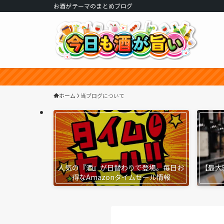
お酒がテーマのまとめブログ
ホーム
当ブログについて
人気の『酒』が日替わりで登場。毎日お
【最大
得なAmazonタイムセール情報