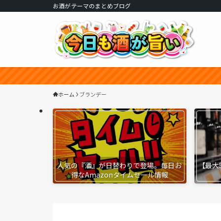
お酒がテーマのまとめブログ
ホーム
ブランデー
人気の『酒』が日替わりで登場。毎日お
【最大
得なAmazonタイムセール情報