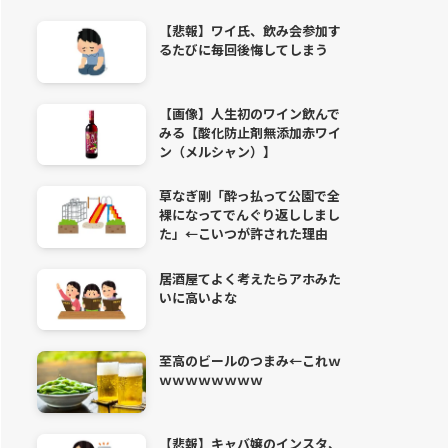
【悲報】ワイ氏、飲み会参加す
るたびに毎回後悔してしまう
【画像】人生初のワイン飲んで
みる【酸化防止剤無添加赤ワイ
ン（メルシャン）】
草なぎ剛「酔っ払って公園で全
裸になってでんぐり返ししまし
た」←こいつが許された理由
居酒屋てよく考えたらアホみた
いに高いよな
至高のビールのつまみ←これｗ
ｗｗｗｗｗｗｗｗ
【悲報】キャバ嬢のインスタ、