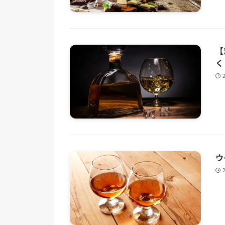
【
く
ウ