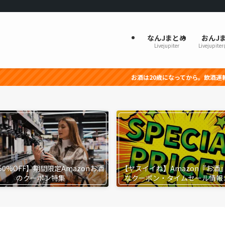
なんJまとめ
おんJ
Livejupiter
Livejupite
お酒は20歳になってから。飲酒運転は法律で禁止さ
50%OFF】期間限定Amazonお酒
【ヤスイイね】Amazon『お酒
のクーポン特集
なクーポン・タイムセール情報