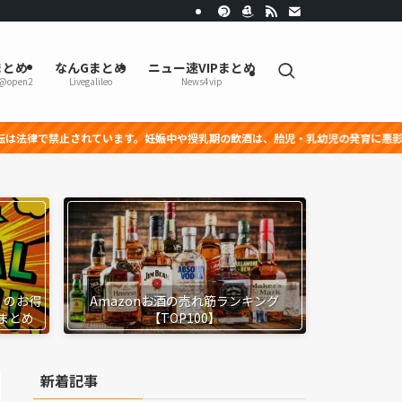
まとめ
なんGまとめ
ニュー速VIPまとめ
r@open2
Livegalileo
News4vip
れています。妊娠中や授乳期の飲酒は、胎児・乳幼児の発育に悪影響を与える恐れが
』のお得
Amazonお酒の売れ筋ランキング
まとめ
【TOP100】
新着記事