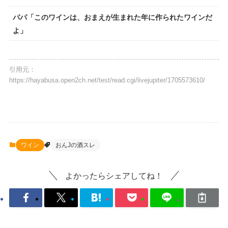
パパ「このワインは、おまえが生まれた年に作られたワインだ
よ」
引用元：
https://hayabusa.open2ch.net/test/read.cgi/livejupiter/1705573610/
ワイン
おんJの酒スレ
よかったらシェアしてね！