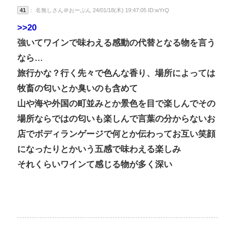
41
： 名無しさん＠おーぷん 24/01/18(木) 19:47:05 ID:wYrQ
>>20
強いてワインで味わえる感動の代替となる物を言う
なら…
旅行かな？行く先々で色んな香り、場所によっては
牧畜の匂いとか臭いのも含めて
山や海や外国の町並みとか景色を目で楽しんでその
場所ならではの匂いも楽しんで言葉の分からないお
店でボディランゲージで何とか伝わってお互い笑顔
になったりとかいう五感で味わえる楽しみ
それくらいワインて感じる物が多く深い