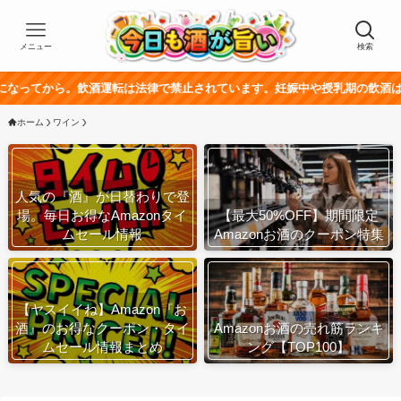
メニュー
検索
ら。飲酒運転は法律で禁止されています。妊娠中や授乳期の飲酒は、胎児・乳
ホーム
ワイン
人気の『酒』が日替わりで登
場。毎日お得なAmazonタイ
【最大50%OFF】期間限定
ムセール情報
Amazonお酒のクーポン特集
【ヤスイイね】Amazon『お
酒』のお得なクーポン・タイ
Amazonお酒の売れ筋ランキ
ムセール情報まとめ
ング【TOP100】