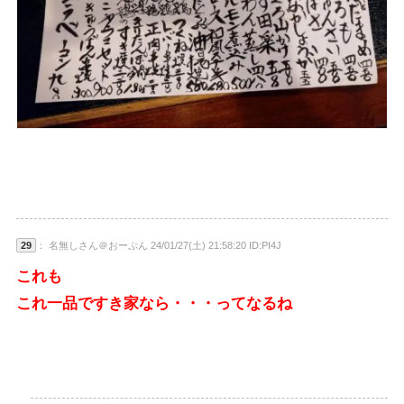
29
： 名無しさん＠おーぷん 24/01/27(土) 21:58:20 ID:PI4J
これも
これ一品ですき家なら・・・ってなるね