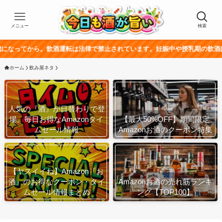
メニュー
検索
飲酒運転は法律で禁止されています。妊娠中や授乳期の飲酒は、胎児・乳幼児
ホーム
飲み屋ネタ
人気の『酒』が日替わりで登
場。毎日お得なAmazonタイ
【最大50%OFF】期間限定
ムセール情報
Amazonお酒のクーポン特集
【ヤスイイね】Amazon『お
酒』のお得なクーポン・タイ
Amazonお酒の売れ筋ランキ
ムセール情報まとめ
ング【TOP100】