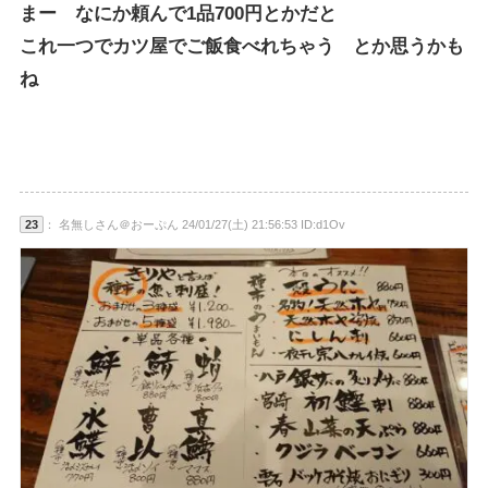
まー なにか頼んで1品700円とかだと
これ一つでカツ屋でご飯食べれちゃう とか思うかも
ね
23
： 名無しさん＠おーぷん 24/01/27(土) 21:56:53 ID:d1Ov