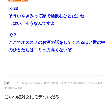
>>23
そういやきみって家で酒飲むひとだよね
→はい、そうなんですよ
で？
ここでオススメのお酒の話をしてくれるほど世の中
のひとたちはコミュ力高くないぞ
22
： イカ、５ちゃんねるからVIPがお送りします 2023/09/28(木) 18:36:34.413
ID:I40E5WJ90
こいつ絶対女にモテないだろ