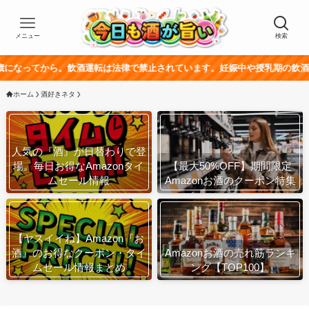
メニュー
検索
から。飲酒運転は法律で禁止されています。妊娠中や授乳期の飲酒は、胎児・
ホーム
酒好きネタ
人気の『酒』が日替わりで登
場。毎日お得なAmazonタイ
【最大50%OFF】期間限定
ムセール情報
Amazonお酒のクーポン特集
【ヤスイイね】Amazon『お
酒』のお得なクーポン・タイ
Amazonお酒の売れ筋ランキ
ムセール情報まとめ
ング【TOP100】