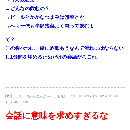
→どんなの飲むの？
→ビールとかかなつまみは惣菜とか
→へぇー俺も半額惣菜よく買って飲むよ
で？
この後べつに一緒に酒飲もうなんて流れにはならない
し1分間を埋めるためだけの会話だろこれ
19
： 以下、5ちゃんねるからVIPがお送りします 2023/09/28(木) 18:34:32.060
ID:GU4EzhCR0
会話に意味を求めすぎるな