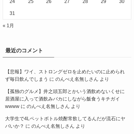
24
25
26
27
28
29
30
31
« 1月
最近のコメント
【悲報】ワイ、ストロングゼロを止めたいのに止められ
ず毎日飲んでしまう
に
のんべえ名無しさん
より
【孤独のグルメ】井之頭五郎とかいう酒飲めないくせに
居酒屋に入って酒飲みバカにしながら飯食うキチガイ
wwww
に
のんべえ名無しさん
より
大学生で4Lペットボトル焼酎常飲してるんだが流石にヤ
バいか？
に
のんべえ名無しさん
より