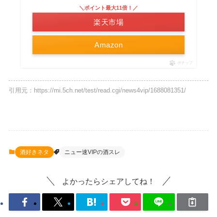
＼ポイント最大11倍！／
楽天市場
Amazon
ポチップ
引用元：https://mi.5ch.net/test/read.cgi/news4vip/1688081351/
酒好きネタ
ニュー速VIPの酒スレ
よかったらシェアしてね！