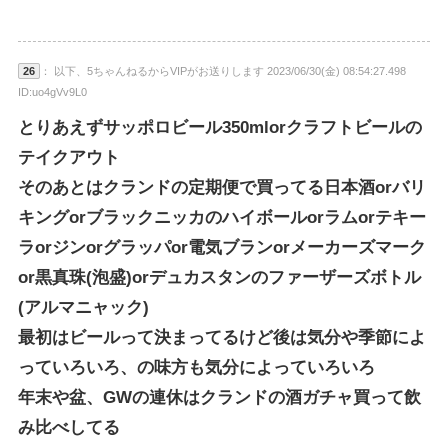
26
： 以下、5ちゃんねるからVIPがお送りします 2023/06/30(金) 08:54:27.498
ID:uo4gVv9L0
とりあえずサッポロビール350mlorクラフトビールの
テイクアウト
そのあとはクランドの定期便で買ってる日本酒orバリ
キングorブラックニッカのハイボールorラムorテキー
ラorジンorグラッパor電気ブランorメーカーズマーク
or黒真珠(泡盛)orデュカスタンのファーザーズボトル
(アルマニャック)
最初はビールって決まってるけど後は気分や季節によ
っていろいろ、の味方も気分によっていろいろ
年末や盆、GWの連休はクランドの酒ガチャ買って飲
み比べしてる