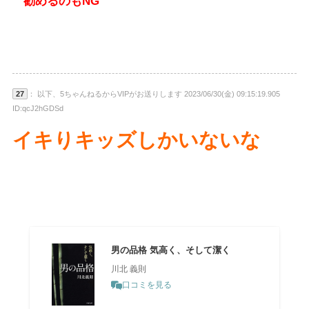
勧めるのもNG
27
： 以下、5ちゃんねるからVIPがお送りします 2023/06/30(金) 09:15:19.905
ID:qcJ2hGDSd
イキりキッズしかいないな
男の品格 気高く、そして潔く
川北 義則
口コミを見る