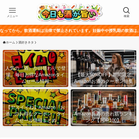
メニュー
検索
飲酒運転は法律で禁止されています。妊娠中や授乳期の飲酒は、胎児・乳幼児
ホーム
酒好きネタ
人気の『酒』が日替わりで登
場。毎日お得なAmazonタイ
【最大50%OFF】期間限定
ムセール情報
Amazonお酒のクーポン特集
【ヤスイイね】Amazon『お
酒』のお得なクーポン・タイ
Amazonお酒の売れ筋ランキ
ムセール情報まとめ
ング【TOP100】