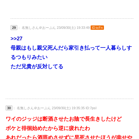
29
： 名無しさん＠おーぷん 23/09/30(土) 19:33:49
ID:icFn
>>27
母親はもし親父死んだら家引き払って一人暮らしす
るつもりみたい
ただ兄貴が反対してる
30
： 名無しさん＠おーぷん 23/09/30(土) 19:35:35 ID:7psI
ワイのジッジは断酒させたお陰で長生きしたけど
ボケと徘徊始めたから逆に疲れたわ
あれだったら酒辞めさせずに早死させたほうが幸せや