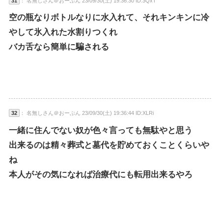
31
： 名無しさん＠おーぷん 23/09/30(土) 19:36:30 ID:3QxT
空の瓶なりボトルなりに水入れて、それキンキンに冷
やして氷入れた水割りつくれ
バカ舌なら簡単に騙される
32
： 名無しさん＠おーぷん 23/09/30(土) 19:36:44 ID:XLRi
一緒に住んでない奴が色々言っても無駄やと思う
出来るのは精々葬式と墓代を貯めておくことくらいや
ね
本人がその気になれば治療代にも転用出来るやろ