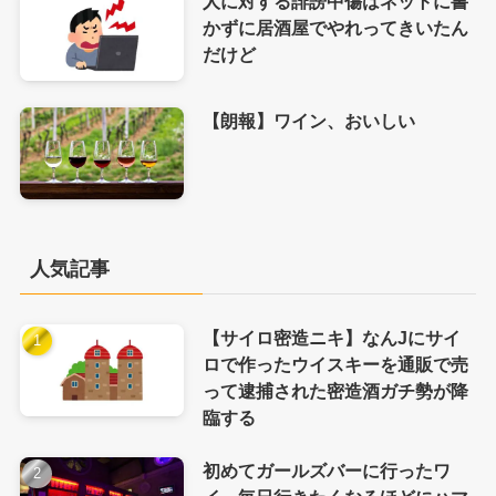
人に対する誹謗中傷はネットに書
かずに居酒屋でやれってきいたん
だけど
【朗報】ワイン、おいしい
人気記事
【サイロ密造ニキ】なんJにサイ
ロで作ったウイスキーを通販で売
って逮捕された密造酒ガチ勢が降
臨する
初めてガールズバーに行ったワ