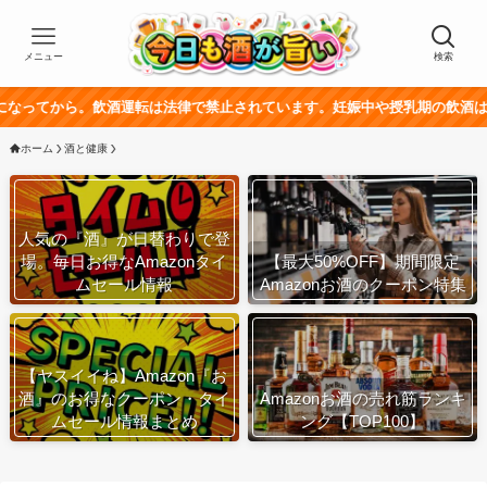
メニュー
検索
。飲酒運転は法律で禁止されています。妊娠中や授乳期の飲酒は、胎児・乳幼
ホーム
酒と健康
人気の『酒』が日替わりで登
場。毎日お得なAmazonタイ
【最大50%OFF】期間限定
ムセール情報
Amazonお酒のクーポン特集
【ヤスイイね】Amazon『お
酒』のお得なクーポン・タイ
Amazonお酒の売れ筋ランキ
ムセール情報まとめ
ング【TOP100】