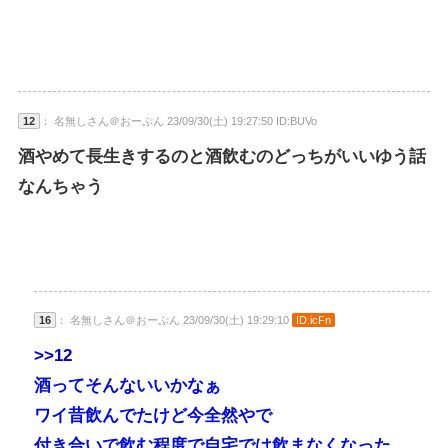
12
： 名無しさん＠おーぷん 23/09/30(土) 19:27:50 ID:BUVo
酒やめて長生きするのと酒飲むのどっちがいいゆう話
なんちゃう
16
： 名無しさん＠おーぷん 23/09/30(土) 19:29:10
ID:icFn
>>12
酒ってそんないいかなぁ
ワイ昔飲んでたけど今全然やで
付き合いで飲む程度で自宅では飲まなくなった