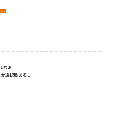
raJe
よなぁ
とか選択肢あるし