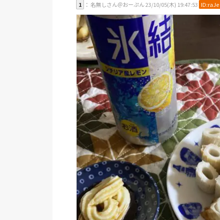
1
： 名無しさん＠おーぷん 23/10/05(木) 19:47:53
ID:raJe