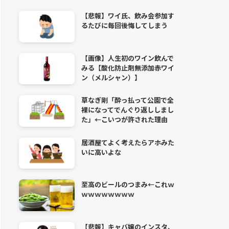
【悲報】ワイ氏、飲み会参加す
るたびに毎回後悔してしまう
【画像】人生初のワイン飲んで
みる【酸化防止剤無添加赤ワイ
ン（メルシャン）】
草なぎ剛「酔っ払って公園で全
裸になってでんぐり返ししまし
た」←こいつが許された理由
居酒屋てよく考えたらアホみた
いに高いよな
至高のビールのつまみ←これｗ
ｗｗｗｗｗｗｗｗ
【悲報】キャバ嬢のインスタ、