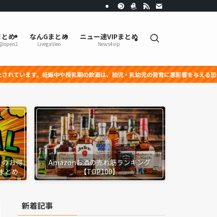
まとめ
なんGまとめ
ニュー速VIPまとめ
r@open2
Livegalileo
News4vip
や授乳期の飲酒は、胎児・乳幼児の発育に悪影響を与える恐れがあります。
』のお得
Amazonお酒の売れ筋ランキング
まとめ
【TOP100】
新着記事