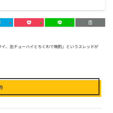
「ワイ、缶チューハイとちくわで晩酌」というスレッドが
酌