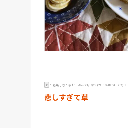
2
： 名無しさん＠おーぷん 23/10/05(木) 19:48:04 ID:rQI1
悲しすぎて草