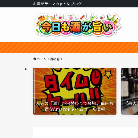
お酒がテーマのまとめブログ
ホーム
酒の肴
人気の『酒』が日替わりで登場。毎日お
【最大
得なAmazonタイムセール情報