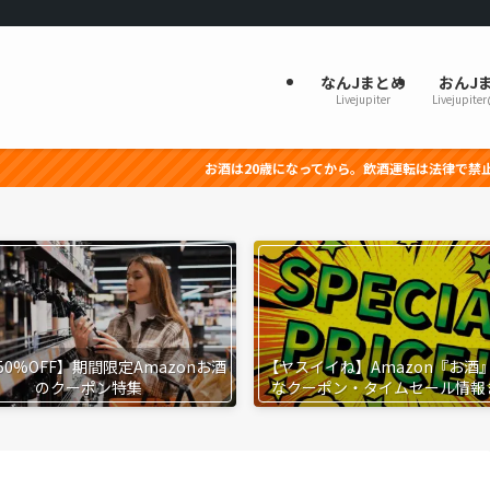
なんJまとめ
おんJ
Livejupiter
Livejupite
お酒は20歳になってから。飲酒運転は法律で禁止されています。妊娠中
50%OFF】期間限定Amazonお酒
【ヤスイイね】Amazon『お酒
のクーポン特集
なクーポン・タイムセール情報