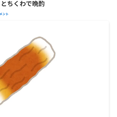
イとちくわで晩酌
コメント