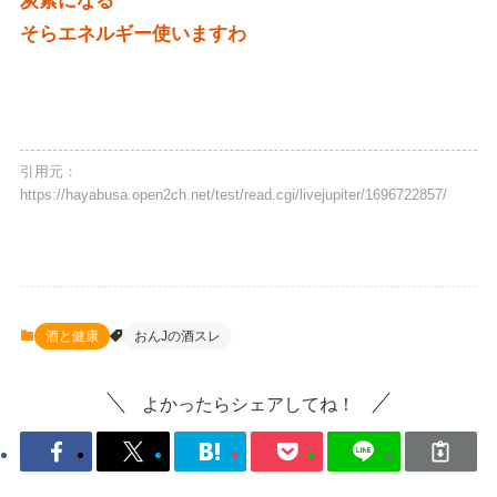
炭素になる
そらエネルギー使いますわ
引用元：
https://hayabusa.open2ch.net/test/read.cgi/livejupiter/1696722857/
酒と健康
おんJの酒スレ
よかったらシェアしてね！