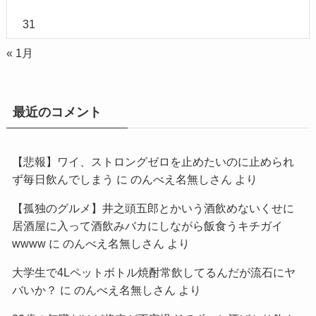
31
« 1月
最近のコメント
【悲報】ワイ、ストロングゼロを止めたいのに止められ
ず毎日飲んでしまう
に
のんべえ名無しさん
より
【孤独のグルメ】井之頭五郎とかいう酒飲めないくせに
居酒屋に入って酒飲みバカにしながら飯食うキチガイ
wwww
に
のんべえ名無しさん
より
大学生で4Lペットボトル焼酎常飲してるんだが流石にヤ
バいか？
に
のんべえ名無しさん
より