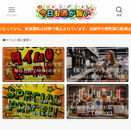
メニュー
検索
。飲酒運転は法律で禁止されています。妊娠中や授乳期の飲酒は、胎児・乳幼
ホーム
酒と健康
人気の『酒』が日替わりで登
場。毎日お得なAmazonタイ
【最大50%OFF】期間限定
ムセール情報
Amazonお酒のクーポン特集
【ヤスイイね】Amazon『お
酒』のお得なクーポン・タイ
Amazonお酒の売れ筋ランキ
ムセール情報まとめ
ング【TOP100】