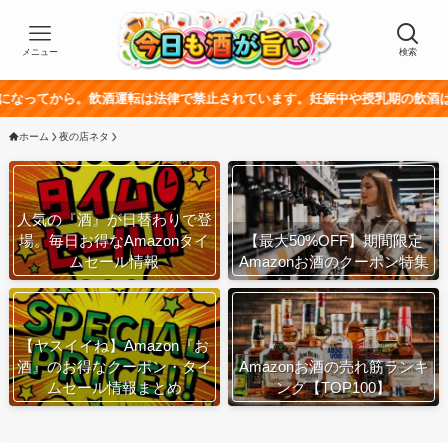
メニュー
検索
から。飲酒運転は法律で禁止されています。妊娠中や授乳期の飲酒は、胎児・
ホーム
夜の店ネタ
人気の『酒』が日替わりで登
場。毎日お得なAmazonタイ
【最大50%OFF】期間限定
ムセール情報
Amazonお酒のクーポン特集
【ヤスイイね】Amazon『お
酒』のお得なクーポン・タイ
Amazonお酒の売れ筋ランキ
ムセール情報まとめ
ング【TOP100】