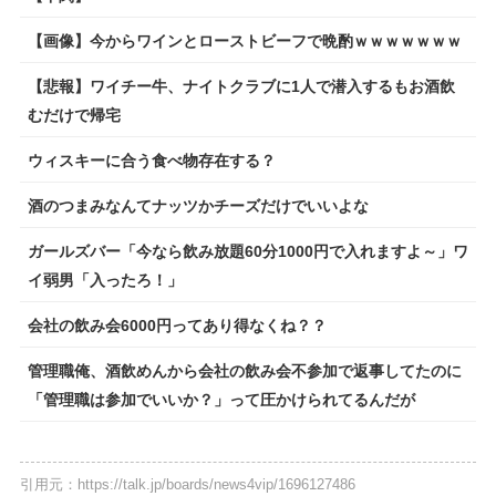
【画像】今からワインとローストビーフで晩酌ｗｗｗｗｗｗｗ
【悲報】ワイチー牛、ナイトクラブに1人で潜入するもお酒飲
むだけで帰宅
ウィスキーに合う食べ物存在する？
酒のつまみなんてナッツかチーズだけでいいよな
ガールズバー「今なら飲み放題60分1000円で入れますよ～」ワ
イ弱男「入ったろ！」
会社の飲み会6000円ってあり得なくね？？
管理職俺、酒飲めんから会社の飲み会不参加で返事してたのに
「管理職は参加でいいか？」って圧かけられてるんだが
引用元：https://talk.jp/boards/news4vip/1696127486