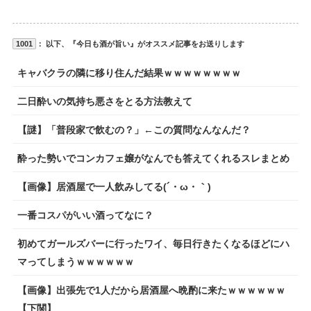
1001
： 以下、『今日も酒が旨い』がオススメ記事をお送りします
キャバクラの隣に移り住んだ結果ｗｗｗｗｗｗｗｗ
二日酔いの気持ち悪さをとる方法教えて
【謎】「普段家で飲むの？」←この質問なんなんだ？
酔った勢いでコンカフェ嬢がなんでも答えてくれるスレまとめ
【画像】居酒屋で一人飲みしてる(´・ω・｀)
一番コスパがいい酒ってなに？
初めてガールズバーに行ったワイ、毎日行きたくなるほどにハ
マってしまうｗｗｗｗｗｗ
【画像】出張先で1人だから居酒屋へ晩酌に来たｗｗｗｗｗｗ
【下関】