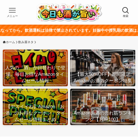
メニュー
検索
飲酒運転は法律で禁止されています。妊娠中や授乳期の飲酒は、胎児・乳幼児
ホーム
飲み屋ネタ
人気の『酒』が日替わりで登
場。毎日お得なAmazonタイ
【最大50%OFF】期間限定
ムセール情報
Amazonお酒のクーポン特集
【ヤスイイね】Amazon『お
酒』のお得なクーポン・タイ
Amazonお酒の売れ筋ランキ
ムセール情報まとめ
ング【TOP100】