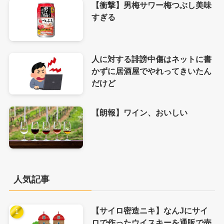
【衝撃】男梅サワー梅つぶし美味
すぎる
人に対する誹謗中傷はネットに書
かずに居酒屋でやれってきいたん
だけど
【朗報】ワイン、おいしい
人気記事
【サイロ密造ニキ】なんJにサイ
ロで作ったウイスキーを通販で売