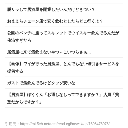
脱サラして居酒屋を開業したいんだけどきつい？
おまえらチェーン店で安く飲むとしたらどこ行くよ？
公園のベンチに座ってスキレットでウイスキー飲んでるんだが
俺渋すぎだろ
居酒屋に来て酒飲まないやつ←こいつらさぁ…
【画像】ワイが行った居酒屋、とんでもない値引きサービスを
提供する
ガストで酒飲んでるけどクッソ安いな
【居酒屋】ぼくくん「お通しなしってできますか？」店員「貧
乏だからですか？」
引用元：https://mi.5ch.net/test/read.cgi/news4vip/1698476073/