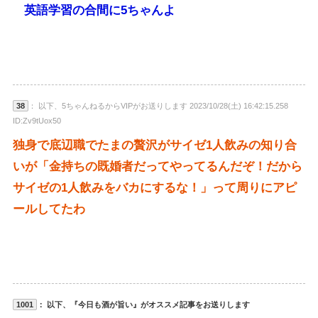
英語学習の合間に5ちゃんよ
38
： 以下、5ちゃんねるからVIPがお送りします 2023/10/28(土) 16:42:15.258
ID:Zv9tUox50
独身で底辺職でたまの贅沢がサイゼ1人飲みの知り合
いが「金持ちの既婚者だってやってるんだぞ！だから
サイゼの1人飲みをバカにするな！」って周りにアピ
ールしてたわ
1001
： 以下、『今日も酒が旨い』がオススメ記事をお送りします