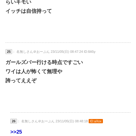
らいキモい
イッチは自信持って
25
： 名無しさん＠おーぷん 23/11/05(日) 08:47:24 ID:8A5y
ガールズバー行ける時点ですごい
ワイは人が怖くて無理や
誇ってええぞ
26
： 名無しさん＠おーぷん 23/11/05(日) 08:48:18
ID:aXox
>>25