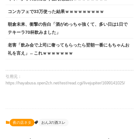
コンカフェで33万使った結果ｗｗｗｗｗｗｗｗｗ
朝倉未来、衝撃の告白「酒がめっちゃ強くて、多い日は1日で
テキーラ70杯飲みました」
老害「飲み会で上司に奢ってもらったら翌朝一番にもちゃんお
礼を言え」←これｗｗｗｗｗｗｗ
引用元：
https://hayabusa.open2ch.net/test/read.cgi/livejupiter/1699141025/
夜の店ネタ
おんJの酒スレ