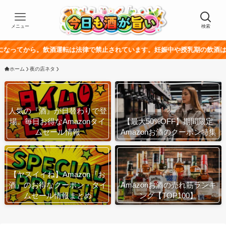
メニュー
検索
。飲酒運転は法律で禁止されています。妊娠中や授乳期の飲酒は、胎児・乳幼
ホーム
夜の店ネタ
人気の『酒』が日替わりで登
場。毎日お得なAmazonタイ
【最大50%OFF】期間限定
ムセール情報
Amazonお酒のクーポン特集
【ヤスイイね】Amazon『お
酒』のお得なクーポン・タイ
Amazonお酒の売れ筋ランキ
ムセール情報まとめ
ング【TOP100】