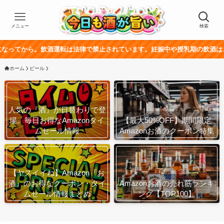
メニュー
検索
飲酒運転は法律で禁止されています。妊娠中や授乳期の飲酒は、胎児・乳幼児
ホーム
ビール
人気の『酒』が日替わりで登
場。毎日お得なAmazonタイ
【最大50%OFF】期間限定
ムセール情報
Amazonお酒のクーポン特集
【ヤスイイね】Amazon『お
酒』のお得なクーポン・タイ
Amazonお酒の売れ筋ランキ
ムセール情報まとめ
ング【TOP100】