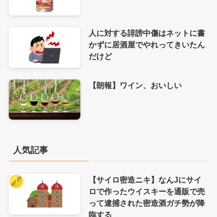
人に対する誹謗中傷はネットに書
かずに居酒屋でやれってきいたん
だけど
【朗報】ワイン、おいしい
人気記事
【サイロ密造ニキ】なんJにサイ
ロで作ったウイスキーを通販で売
って逮捕された密造酒ガチ勢が降
臨する