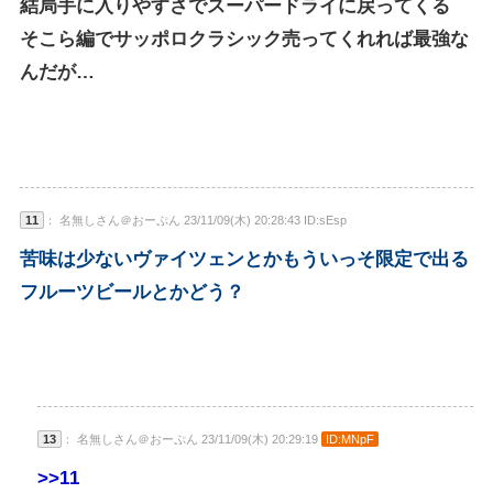
結局手に入りやすさでスーパードライに戻ってくる
そこら編でサッポロクラシック売ってくれれば最強な
んだが…
11
： 名無しさん＠おーぷん 23/11/09(木) 20:28:43 ID:sEsp
苦味は少ないヴァイツェンとかもういっそ限定で出る
フルーツビールとかどう？
13
： 名無しさん＠おーぷん 23/11/09(木) 20:29:19
ID:MNpF
>>11