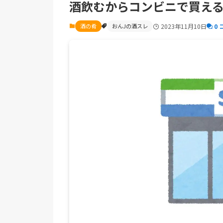
酒飲むからコンビニで買え
酒の肴
おんJの酒スレ
2023年11月10日
0 