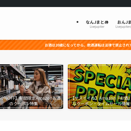
なんJまとめ
おんJ
Livejupiter
Livejupite
お酒は20歳になってから。飲酒運転は法律で禁止されています。妊娠
50%OFF】期間限定Amazonお酒
【ヤスイイね】Amazon『お酒
のクーポン特集
なクーポン・タイムセール情報