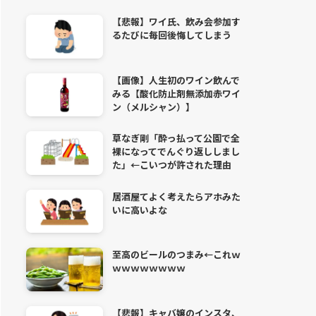
【悲報】ワイ氏、飲み会参加す
るたびに毎回後悔してしまう
【画像】人生初のワイン飲んで
みる【酸化防止剤無添加赤ワイ
ン（メルシャン）】
草なぎ剛「酔っ払って公園で全
裸になってでんぐり返ししまし
た」←こいつが許された理由
居酒屋てよく考えたらアホみた
いに高いよな
至高のビールのつまみ←これｗ
ｗｗｗｗｗｗｗｗ
【悲報】キャバ嬢のインスタ、