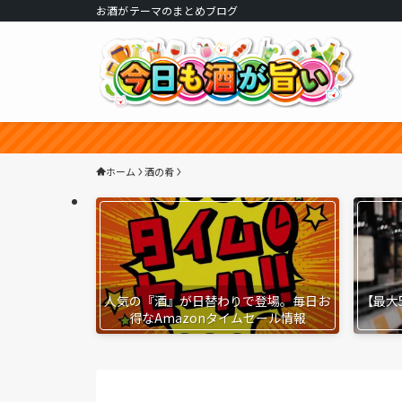
お酒がテーマのまとめブログ
ホーム
酒の肴
人気の『酒』が日替わりで登場。毎日お
【最大
得なAmazonタイムセール情報