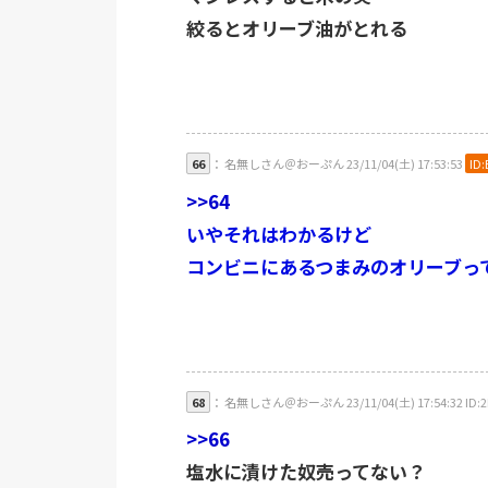
絞るとオリーブ油がとれる
66
： 名無しさん＠おーぷん 23/11/04(土) 17:53:53
ID:
>>64
いやそれはわかるけど
コンビニにあるつまみのオリーブっ
68
： 名無しさん＠おーぷん 23/11/04(土) 17:54:32 ID:2
>>66
塩水に漬けた奴売ってない？