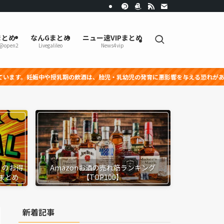
まとめ
なんGまとめ
ニュー速VIPまとめ
r@open2
Livegalileo
News4vip
中や授乳期の飲酒は、胎児・乳幼児の発育に悪影響を与える恐れがあります。
』のお得
Amazonお酒の売れ筋ランキング
まとめ
【TOP100】
新着記事