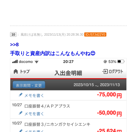
10
： 風吹けば名無し 2023/11/13(月) 20:28:36.30
ID:/S7Jd22Y0
>>8
手取りと資産内訳はこんなもんやね😊