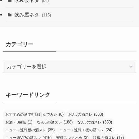
飲み会ネタ
(84)
飲み屋ネタ
(115)
カテゴリー
カ
テ
ゴ
リ
ー
キーワードリンク
(8)
(338)
おすすめの酒で打線組んでみた
おんJの酒スレ
(1)
(188)
(350)
お酒・Bar板
なんGの酒スレ
なんJの酒スレ
(35)
(24)
ニュース速報板の酒スレ
ニュース速報＋板の酒スレ
(416)
(3)
(17)
ニュー速VIPの酒スレ
安価スレまとめ
狼板の酒スレ