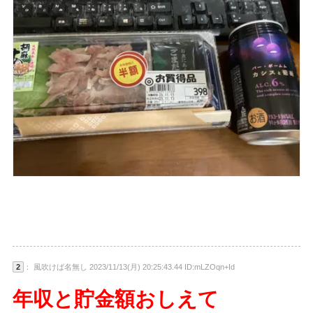
2
： 風吹けば名無し 2023/11/13(月) 20:25:43.44 ID:mLZOqn+Id
年収と貯金額おしえて