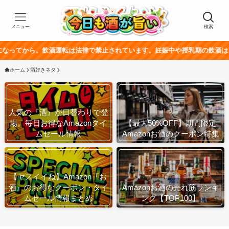
メニュー
検索
飲酒運転は法律で禁止されています。妊娠中や授乳期の飲酒は、胎児・乳幼児
ホーム
酒好きネタ
人気の『酒』が日替わりで登
場。毎日お得なAmazonタイ
【最大50%OFF】期間限定
ムセール情報
Amazonお酒のクーポン特集
【ヤスイイね】Amazon『お
酒』のお得なクーポン・タイ
Amazonお酒の売れ筋ランキ
ムセール情報まとめ
ング【TOP100】