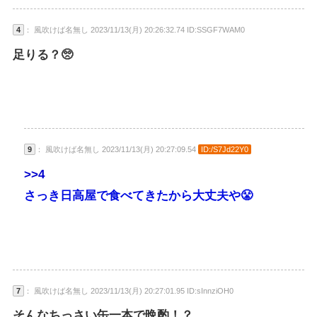
4
： 風吹けば名無し 2023/11/13(月) 20:26:32.74 ID:SSGF7WAM0
足りる？🥺
9
： 風吹けば名無し 2023/11/13(月) 20:27:09.54
ID:/S7Jd22Y0
>>4
さっき日高屋で食べてきたから大丈夫や😤
7
： 風吹けば名無し 2023/11/13(月) 20:27:01.95 ID:sInnziOH0
そんなちっさい缶一本で晩酌！？