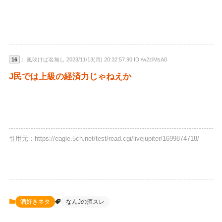
16
： 風吹けば名無し 2023/11/13(月) 20:32:57.90 ID:/w2zlMsA0
J民では上級の経済力じゃねえか
引用元：https://eagle.5ch.net/test/read.cgi/livejupiter/1699874718/
酒好きネタ
なんJの酒スレ