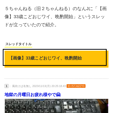
５ちゃんねる（旧２ちゃんねる）のなんJに「【画
像】33歳こどおじワイ、晩酌開始」というスレッ
ドが立っていたので紹介。
スレッドタイトル
【画像】33歳こどおじワイ、晩酌開始
1
： 風吹けば名無し 2023/11/13(月) 20:25:18.43
ID:/S7Jd22Y0
地獄の月曜日お疲れ様やで🤗