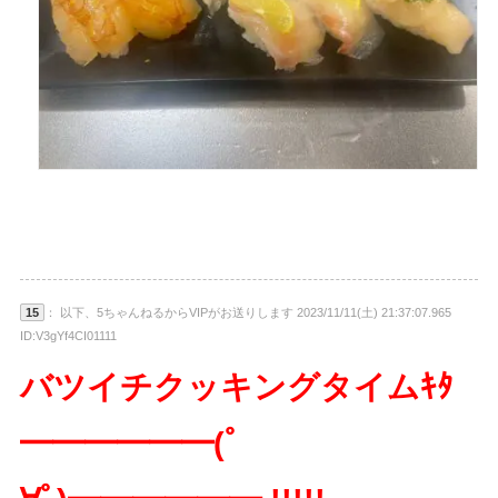
15
： 以下、5ちゃんねるからVIPがお送りします 2023/11/11(土) 21:37:07.965
ID:V3gYf4CI01111
バツイチクッキングタイムｷﾀ
━━━━━━(ﾟ