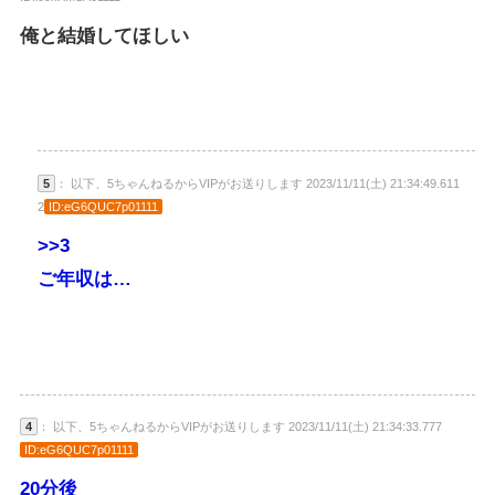
俺と結婚してほしい
5
： 以下、5ちゃんねるからVIPがお送りします 2023/11/11(土) 21:34:49.611
2
ID:eG6QUC7p01111
>>3
ご年収は…
4
： 以下、5ちゃんねるからVIPがお送りします 2023/11/11(土) 21:34:33.777
ID:eG6QUC7p01111
20分後