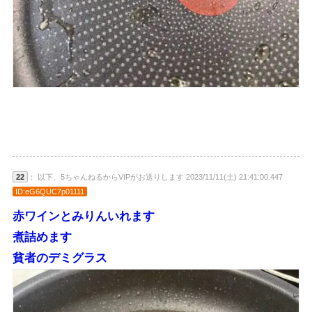
22
： 以下、5ちゃんねるからVIPがお送りします 2023/11/11(土) 21:41:00.447
ID:eG6QUC7p01111
赤ワインとみりんいれます
煮詰めます
貧者のデミグラス