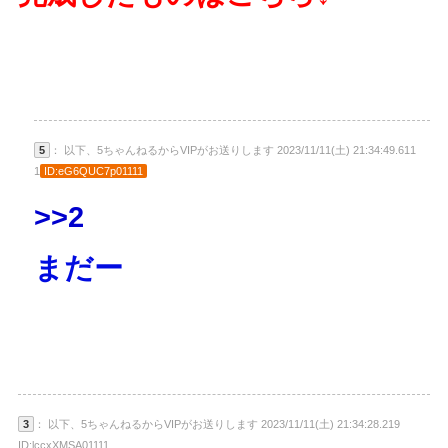
5
： 以下、5ちゃんねるからVIPがお送りします 2023/11/11(土) 21:34:49.611
1
ID:eG6QUC7p01111
>>2
まだー
3
： 以下、5ちゃんねるからVIPがお送りします 2023/11/11(土) 21:34:28.219
ID:lccxXMSA01111