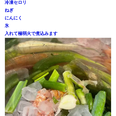
冷凍セロリ
ねぎ
にんにく
氷
入れて極弱火で煮込みます