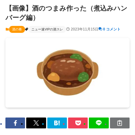
【画像】酒のつまみ作った（煮込みハン
バーグ編）
2023年11月15日
0 コメント
酒の肴
ニュー速VIPの酒スレ