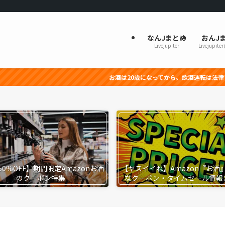
なんJまとめ
おんJ
Livejupiter
Livejupite
お酒は20歳になってから。飲酒運転は法律で禁止されています。
50%OFF】期間限定Amazonお酒
【ヤスイイね】Amazon『お酒
のクーポン特集
なクーポン・タイムセール情報