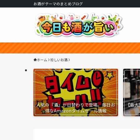
お酒がテーマのまとめブログ
ホーム
珍しいお酒
人気の『酒』が日替わりで登場。毎日お
【最大
得なAmazonタイムセール情報