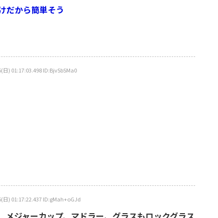
けだから簡単そう
:17:03.498 ID:BjvSbSMa0
1:17:22.437 ID:gMah+oGJd
、メジャーカップ、マドラー、グラスもロックグラス