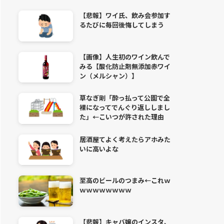
【悲報】ワイ氏、飲み会参加す
るたびに毎回後悔してしまう
【画像】人生初のワイン飲んで
みる【酸化防止剤無添加赤ワイ
ン（メルシャン）】
草なぎ剛「酔っ払って公園で全
裸になってでんぐり返ししまし
た」←こいつが許された理由
居酒屋てよく考えたらアホみた
いに高いよな
至高のビールのつまみ←これｗ
ｗｗｗｗｗｗｗｗ
【悲報】キャバ嬢のインスタ、