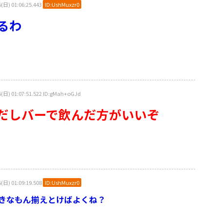
 01:06:25.443
ID:UshMuxzr0
るわ
1:07:51.522 ID:gMah+oGJd
だしバーで飲んだ方がいいぞ
 01:09:19.508
ID:UshMuxzr0
きなもん揃えとけばよくね？