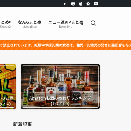
まとめ
なんGまとめ
ニュー速VIPまとめ
r@open2
Livegalileo
News4vip
妊娠中や授乳期の飲酒は、胎児・乳幼児の発育に悪影響を与える恐れがあります。
』のお得
Amazonお酒の売れ筋ランキング
まとめ
【TOP100】
新着記事