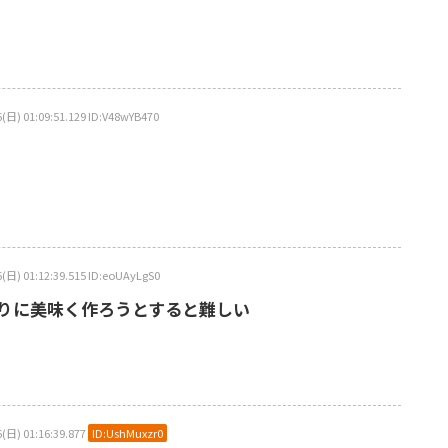
:09:51.129 ID:V48wYB470
1:12:39.515 ID:eoUAyLgS0
りに美味く作ろうとすると難しい
 01:16:39.877
ID:UshMuxzr0