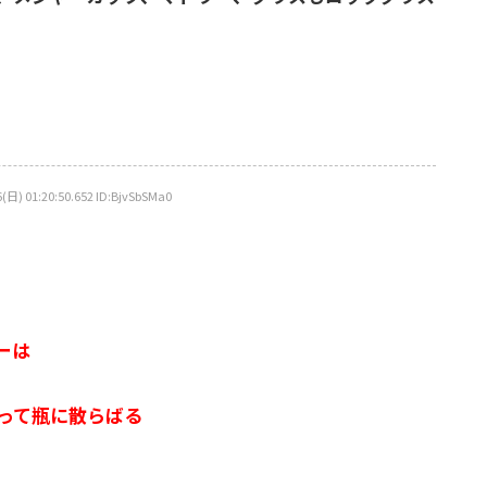
:20:50.652 ID:BjvSbSMa0
ーは
って瓶に散らばる