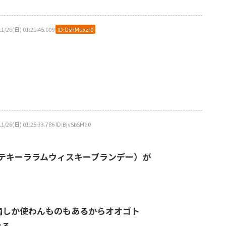
(日) 01:21:45.009
ID:UshMuxzr0
) 01:25:33.786 ID:BjvSbSMa0
テキーララムウィスキーブランデー）が
滴しか使わんものもあるからオオゴト
なる