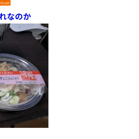
yOcd0
これなのか