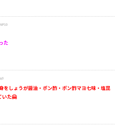
YdP10
った
q0
身をしょうが醤油・ポン酢・ポン酢マヨ七味・塩昆
いた🤗