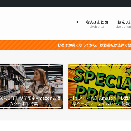
なんJまとめ
おんJ
Livejupiter
Livejupite
お酒は20歳になってから。飲酒運転は法律で禁止されています。妊
50%OFF】期間限定Amazonお酒
【ヤスイイね】Amazon『お酒
のクーポン特集
なクーポン・タイムセール情報