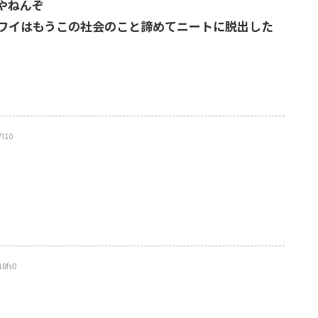
やねんぞ
ワイはもうこの社会のこと諦めてニートに脱出した
I10
8fs0