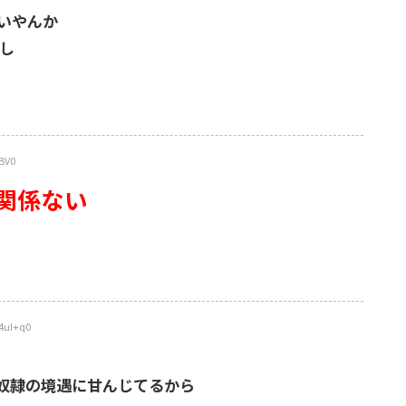
いやんか
し
BV0
関係ない
4uI+q0
奴隷の境遇に甘んじてるから