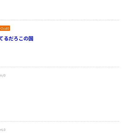
yOcd0
てるだろこの国
m/0
rL0