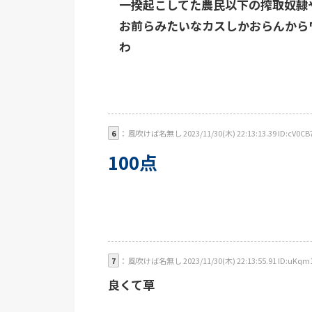
一揆起こしてた農民以下の搾取奴隷
お前らみたいなカスしかおらんから
わ
6
： 風吹けば名無し 2023/11/30(木) 22:13:13.39 ID:cV0CB7
100点
7
： 風吹けば名無し 2023/11/30(木) 22:13:55.91 ID:uKqm1
良くて草