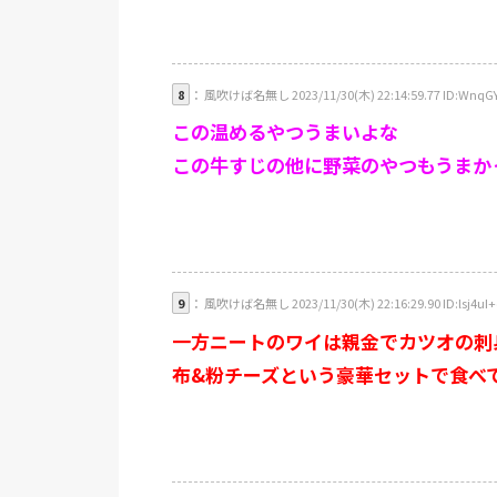
8
： 風吹けば名無し 2023/11/30(木) 22:14:59.77 ID:WnqG
この温めるやつうまいよな
この牛すじの他に野菜のやつもうまか
9
： 風吹けば名無し 2023/11/30(木) 22:16:29.90 ID:lsj4uI+
一方ニートのワイは親金でカツオの刺
布&粉チーズという豪華セットで食べて