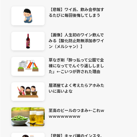
【悲報】ワイ氏、飲み会参加す
るたびに毎回後悔してしまう
【画像】人生初のワイン飲んで
みる【酸化防止剤無添加赤ワイ
ン（メルシャン）】
草なぎ剛「酔っ払って公園で全
裸になってでんぐり返ししまし
た」←こいつが許された理由
居酒屋てよく考えたらアホみた
いに高いよな
至高のビールのつまみ←これｗ
ｗｗｗｗｗｗｗｗ
【悲報】キャバ嬢のインスタ、