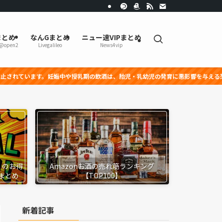
まとめ
なんGまとめ
ニュー速VIPまとめ
r@open2
Livegalileo
News4vip
娠中や授乳期の飲酒は、胎児・乳幼児の発育に悪影響を与える恐れがあります。
』のお得
Amazonお酒の売れ筋ランキング
まとめ
【TOP100】
新着記事