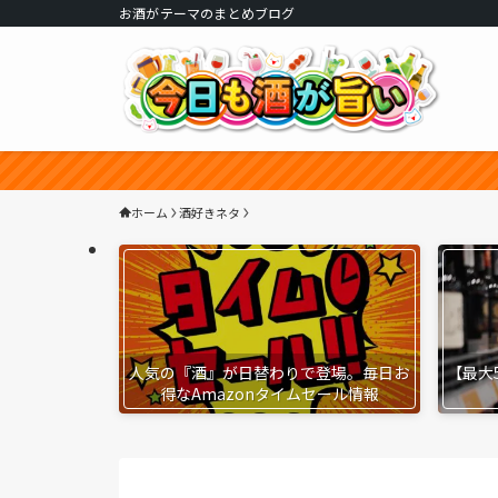
お酒がテーマのまとめブログ
ホーム
酒好きネタ
人気の『酒』が日替わりで登場。毎日お
【最大
得なAmazonタイムセール情報