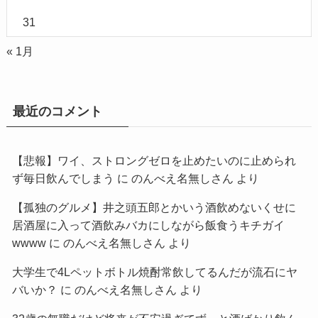
31
« 1月
最近のコメント
【悲報】ワイ、ストロングゼロを止めたいのに止められ
ず毎日飲んでしまう
に
のんべえ名無しさん
より
【孤独のグルメ】井之頭五郎とかいう酒飲めないくせに
居酒屋に入って酒飲みバカにしながら飯食うキチガイ
wwww
に
のんべえ名無しさん
より
大学生で4Lペットボトル焼酎常飲してるんだが流石にヤ
バいか？
に
のんべえ名無しさん
より