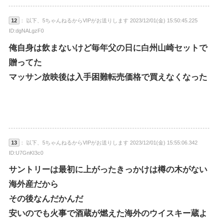
12
： 以下、5ちゃんねるからVIPがお送りします 2023/12/01(金) 15:50:45.225
ID:dgNALgzF0
俺自身は飲まないけど毎年父の日に白州山崎セットで
贈ってた
マッサン放映後は入手困難転売価格で買えなくなった
13
： 以下、5ちゃんねるからVIPがお送りします 2023/12/01(金) 15:55:06.342
ID:U7GnKI3c0
サントリーは最初に上がったきっかけは樽の木がない
海外産だから
その後なんだかんだ
安いのでも火事で酒蔵が燃えた海外のウイスキー蔵よ