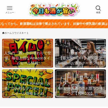
メニュー
検索
飲酒運転は法律で禁止されています。妊娠中や授乳期の飲酒は、胎児・乳幼児
ホーム
ウイスキー
人気の『酒』が日替わりで登
場。毎日お得なAmazonタイ
【最大50%OFF】期間限定
ムセール情報
Amazonお酒のクーポン特集
【ヤスイイね】Amazon『お
酒』のお得なクーポン・タイ
Amazonお酒の売れ筋ランキ
ムセール情報まとめ
ング【TOP100】