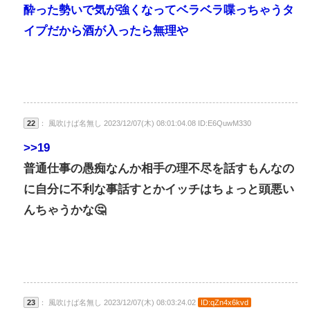
酔った勢いで気が強くなってベラベラ喋っちゃうタ
イプだから酒が入ったら無理や
22
： 風吹けば名無し 2023/12/07(木) 08:01:04.08 ID:E6QuwM330
>>19
普通仕事の愚痴なんか相手の理不尽を話すもんなの
に自分に不利な事話すとかイッチはちょっと頭悪い
んちゃうかな🤔
23
： 風吹けば名無し 2023/12/07(木) 08:03:24.02
ID:qZn4x6kvd