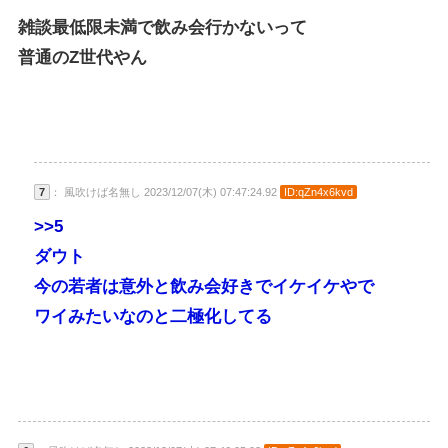
雑談最低限未満で飲み会行かないって
普通のZ世代やん
7
： 風吹けば名無し 2023/12/07(木) 07:47:24.92
ID:qZn4x6kvd
>>5
ダウト
今の若者は意外と飲み会好きでイケイケやで
ワイみたいなのと二極化してる