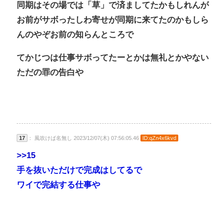
同期はその場では「草」で済ましてたかもしれんが
お前がサボったしわ寄せが同期に来てたのかもしら
んのやぞお前の知らんところで
てかじつは仕事サボってたーとかは無礼とかやない
ただの罪の告白や
17
： 風吹けば名無し 2023/12/07(木) 07:56:05.46
ID:qZn4x6kvd
>>15
手を抜いただけで完成はしてるで
ワイで完結する仕事や