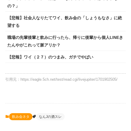
の？」
【悲報】社会人なりたてワイ、飲み会の「しょうもなさ」に絶
望する
職場の先輩後輩と飲みに行ったら、帰りに後輩から個人LINEき
たんやがこれって脈アリか？
【悲報】ワイ（２７）のつまみ、ガチでやばい
引用元：https://eagle.5ch.net/test/read.cgi/livejupiter/1701902505/
飲み会ネタ
なんJの酒スレ