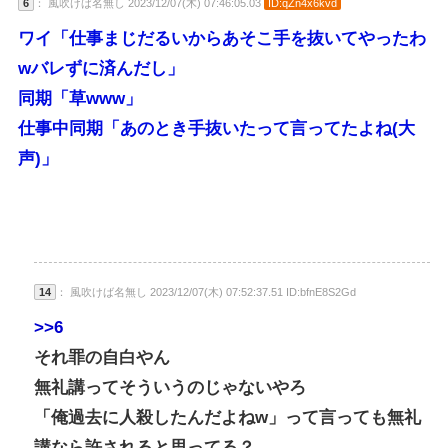
6
： 風吹けば名無し 2023/12/07(木) 07:46:05.03
ID:qZn4x6kvd
ワイ「仕事まじだるいからあそこ手を抜いてやったわ
wバレずに済んだし」
同期「草www」
仕事中同期「あのとき手抜いたって言ってたよね(大
声)」
14
： 風吹けば名無し 2023/12/07(木) 07:52:37.51 ID:bfnE8S2Gd
>>6
それ罪の自白やん
無礼講ってそういうのじゃないやろ
「俺過去に人殺したんだよねw」って言っても無礼
講なら許されると思ってる？