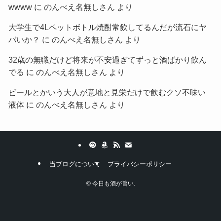
wwww
に
のんべえ名無しさん
より
大学生で4Lペットボトル焼酎常飲してるんだが流石にヤ
バいか？
に
のんべえ名無しさん
より
32歳の無職だけど将来が不安過ぎてずっと酒ばかり飲ん
でる
に
のんべえ名無しさん
より
ビールとかいう大人が意地と見栄だけで飲むクソ不味い
液体
に
のんべえ名無しさん
より
当ブログについて
プライバシーポリシー
©
今日も酒が旨い.