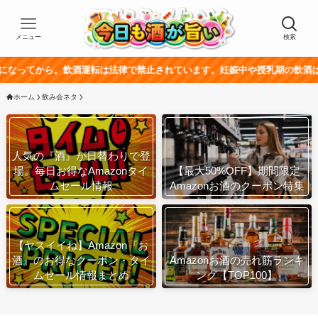
メニュー
検索
ら。飲酒運転は法律で禁止されています。妊娠中や授乳期の飲酒は、胎児・乳
ホーム
飲み会ネタ
人気の『酒』が日替わりで登
場。毎日お得なAmazonタイ
【最大50%OFF】期間限定
ムセール情報
Amazonお酒のクーポン特集
【ヤスイイね】Amazon『お
酒』のお得なクーポン・タイ
Amazonお酒の売れ筋ランキ
ムセール情報まとめ
ング【TOP100】