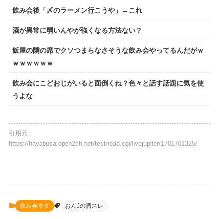
飲み会後「〆のラーメン行こうや」←これ
酒が異常に弱いんやが強くなる方法ない？
飯屋の隣の席でクソつまらなさそうな飲み会やってるんだがｗ
ｗｗｗｗｗｗ
飲み会にこどおじがいると面倒くね？色々と話す話題に気を使
うよな
引用元：
https://hayabusa.open2ch.net/test/read.cgi/livejupiter/1701701325/
飲み会ネタ
おんJの酒スレ