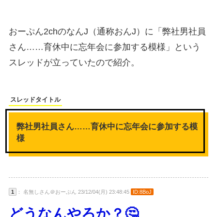
おーぷん2chのなんJ（通称おんJ）に「弊社男社員
さん……育休中に忘年会に参加する模様」という
スレッドが立っていたので紹介。
スレッドタイトル
弊社男社員さん……育休中に忘年会に参加する模
様
1
： 名無しさん＠おーぷん 23/12/04(月) 23:48:45
ID:8BoJ
どうなんやろか？🤔