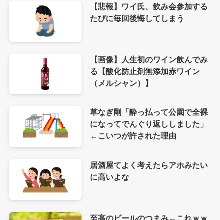
【悲報】ワイ氏、飲み会参加する
たびに毎回後悔してしまう
【画像】人生初のワイン飲んでみ
る【酸化防止剤無添加赤ワイン
（メルシャン）】
草なぎ剛「酔っ払って公園で全裸
になってでんぐり返ししました」
←こいつが許された理由
居酒屋てよく考えたらアホみたい
に高いよな
至高のビールのつまみ←これｗｗ