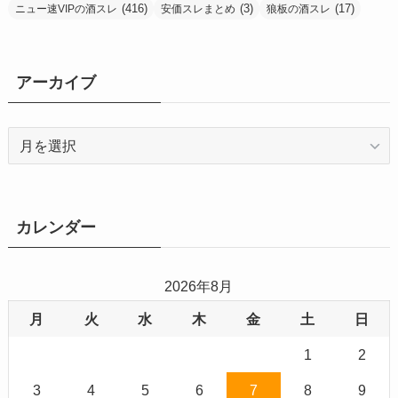
(416)
(3)
(17)
ニュー速VIPの酒スレ
安価スレまとめ
狼板の酒スレ
アーカイブ
ア
ー
カ
イ
ブ
カレンダー
2026年8月
月
火
水
木
金
土
日
1
2
3
4
5
6
7
8
9