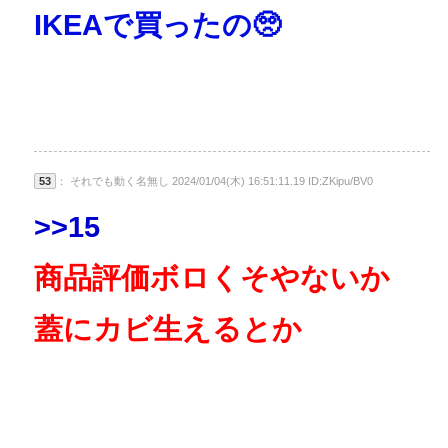
IKEAで買ったの🥺
53
： それでも動く名無し 2024/01/04(木) 16:51:11.19 ID:ZKipu/BV0
>>15
商品評価ボロくそやないか
蓋にカビ生えるとか