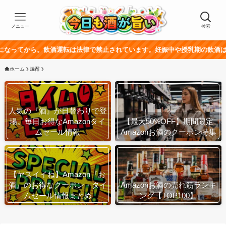
メニュー
検索
飲酒運転は法律で禁止されています。妊娠中や授乳期の飲酒は、胎児・乳幼児
ホーム
焼酎
人気の『酒』が日替わりで登
場。毎日お得なAmazonタイ
【最大50%OFF】期間限定
ムセール情報
Amazonお酒のクーポン特集
【ヤスイイね】Amazon『お
酒』のお得なクーポン・タイ
Amazonお酒の売れ筋ランキ
ムセール情報まとめ
ング【TOP100】