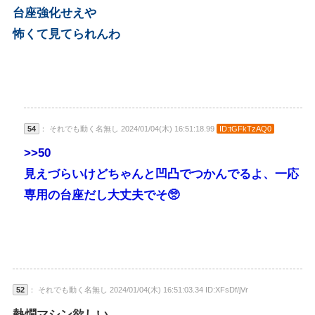
台座強化せえや
怖くて見てられんわ
54
： それでも動く名無し 2024/01/04(木) 16:51:18.99
ID:tGFkTzAQ0
>>50
見えづらいけどちゃんと凹凸でつかんでるよ、一応
専用の台座だし大丈夫でそ🥺
52
： それでも動く名無し 2024/01/04(木) 16:51:03.34 ID:XFsDf/jVr
熱燗マシン欲しい