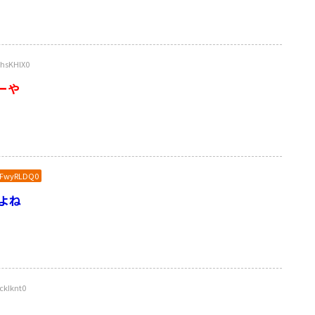
hsKHlX0
ーや
DFwyRLDQ0
よね
kIknt0