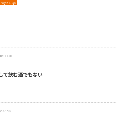
DFwyRLDQ0
8eSCFJ0
して飲む酒でもない
bnAEoi0