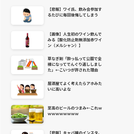
【悲報】ワイ氏、飲み会参加す
るたびに毎回後悔してしまう
【画像】人生初のワイン飲んで
みる【酸化防止剤無添加赤ワイ
ン（メルシャン）】
草なぎ剛「酔っ払って公園で全
裸になってでんぐり返ししまし
た」←こいつが許された理由
居酒屋てよく考えたらアホみた
いに高いよな
至高のビールのつまみ←これｗ
ｗｗｗｗｗｗｗｗ
【悲報】キャバ嬢のインスタ、