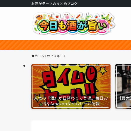
お酒がテーマのまとめブログ
ホーム
ウイスキー
人気の『酒』が日替わりで登場。毎日お
【最大
得なAmazonタイムセール情報