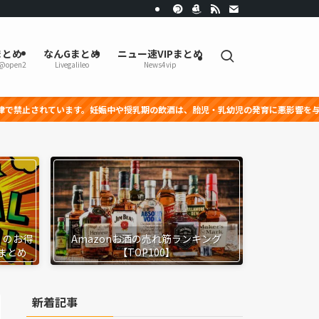
まとめ
なんGまとめ
ニュー速VIPまとめ
r@open2
Livegalileo
News4vip
妊娠中や授乳期の飲酒は、胎児・乳幼児の発育に悪影響を与える恐れがあります。
』のお得
Amazonお酒の売れ筋ランキング
まとめ
【TOP100】
新着記事