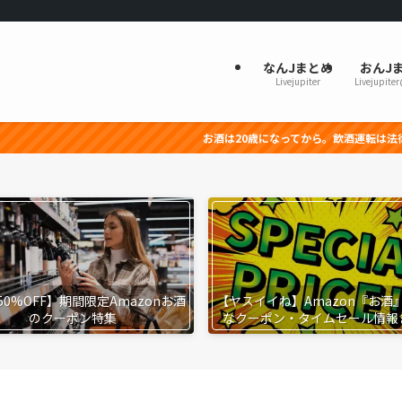
なんJまとめ
おんJ
Livejupiter
Livejupite
お酒は20歳になってから。飲酒運転は法律で禁止されています。
50%OFF】期間限定Amazonお酒
【ヤスイイね】Amazon『お酒
のクーポン特集
なクーポン・タイムセール情報