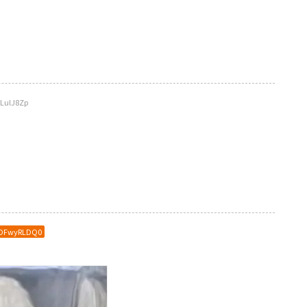
LulJ8Zp
:DFwyRLDQ0