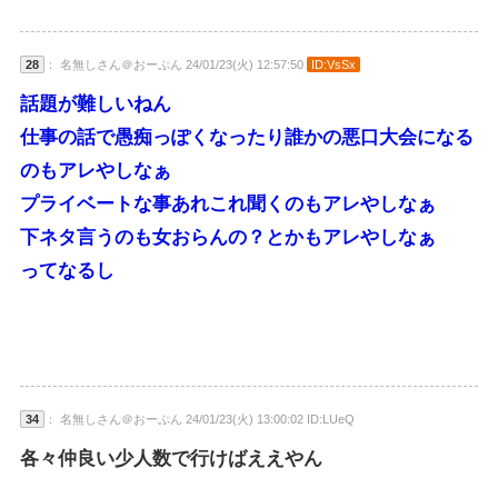
28
： 名無しさん＠おーぷん 24/01/23(火) 12:57:50
ID:VsSx
話題が難しいねん
仕事の話で愚痴っぽくなったり誰かの悪口大会になる
のもアレやしなぁ
プライベートな事あれこれ聞くのもアレやしなぁ
下ネタ言うのも女おらんの？とかもアレやしなぁ
ってなるし
34
： 名無しさん＠おーぷん 24/01/23(火) 13:00:02 ID:LUeQ
各々仲良い少人数で行けばええやん