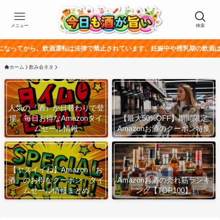
メニュー
検索
ら。飲酒運転は法律で禁止されています。妊娠中や授乳期の飲酒は、胎児・乳
ホーム
飲み会ネタ
人気の『酒』が日替わりで登
場。毎日お得なAmazonタイ
【最大50%OFF】期間限定
ムセール情報
Amazonお酒のクーポン特集
【ヤスイイね】Amazon『お
酒』のお得なクーポン・タイ
Amazonお酒の売れ筋ランキ
ムセール情報まとめ
ング【TOP100】