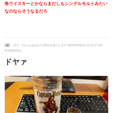
角ウイスキーとかならまだしもシングルモルトみたい
なのならそうなるだろ
22
： 以下、5ちゃんねるからVIPがお送りします 2020/04/28(火) 21:13:37.436
ID:/oI0O0Tcd
ドヤァ