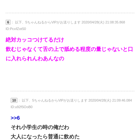
6
： 以下、5ちゃんねるからVIPがお送りします 2020/04/28(火) 21:08:35.868
ID:PcxfZotS0
絶対カッコつけてるだけ
飲むじゃなくて舌の上で舐める程度の量じゃないと口
に入れられんわあんなの
10
： 以下、5ちゃんねるからVIPがお送りします 2020/04/28(火) 21:09:46.084
ID:u92fSOoB0
>>6
それ小学生の時の俺だわ
大人になったら普通に飲めた