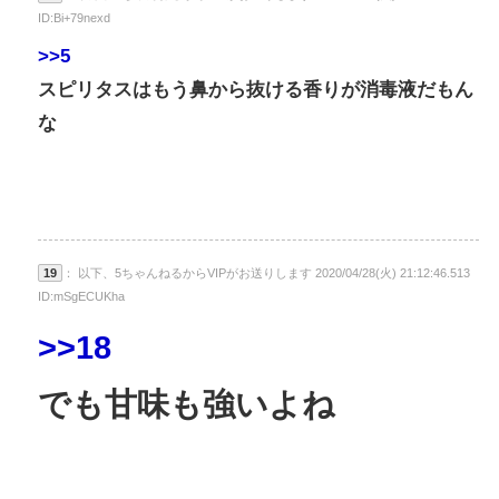
ID:Bi+79nexd
>>5
スピリタスはもう鼻から抜ける香りが消毒液だもん
な
19
： 以下、5ちゃんねるからVIPがお送りします 2020/04/28(火) 21:12:46.513
ID:mSgECUKha
>>18
でも甘味も強いよね