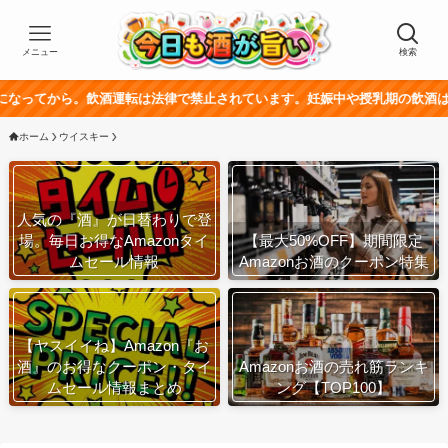
メニュー
検索
。飲酒運転は法律で禁止されています。妊娠中や授乳期の飲酒は、胎児・乳幼
ホーム
ウイスキー
人気の『酒』が日替わりで登
場。毎日お得なAmazonタイ
【最大50%OFF】期間限定
ムセール情報
Amazonお酒のクーポン特集
【ヤスイイね】Amazon『お
酒』のお得なクーポン・タイ
Amazonお酒の売れ筋ランキ
ムセール情報まとめ
ング【TOP100】