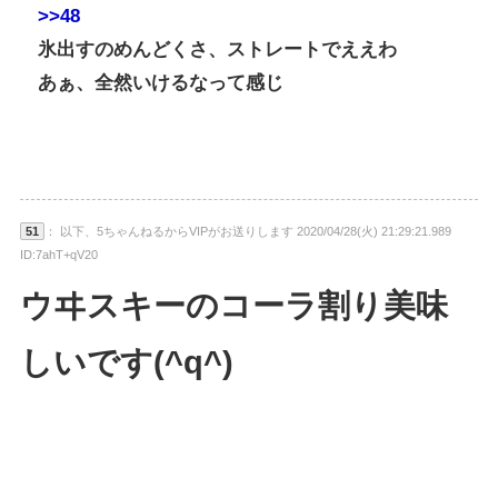
>>48
氷出すのめんどくさ、ストレートでええわ
あぁ、全然いけるなって感じ
51
： 以下、5ちゃんねるからVIPがお送りします 2020/04/28(火) 21:29:21.989
ID:7ahT+qV20
ウヰスキーのコーラ割り美味
しいです(^q^)