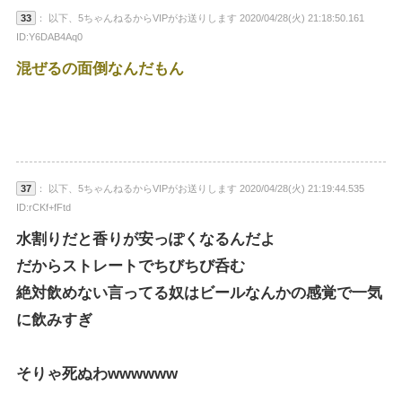
33
： 以下、5ちゃんねるからVIPがお送りします 2020/04/28(火) 21:18:50.161
ID:Y6DAB4Aq0
混ぜるの面倒なんだもん
37
： 以下、5ちゃんねるからVIPがお送りします 2020/04/28(火) 21:19:44.535
ID:rCKf+fFtd
水割りだと香りが安っぽくなるんだよ
だからストレートでちびちび呑む
絶対飲めない言ってる奴はビールなんかの感覚で一気
に飲みすぎ
そりゃ死ぬわwwwwww