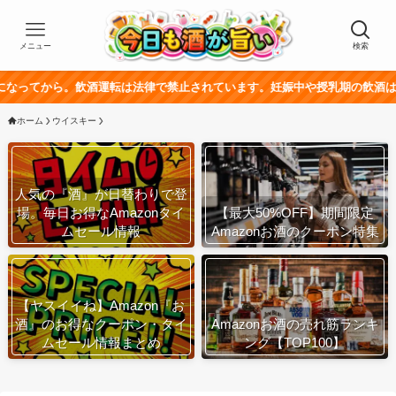
メニュー
検索
飲酒運転は法律で禁止されています。妊娠中や授乳期の飲酒は、胎児・乳幼
ホーム
ウイスキー
人気の『酒』が日替わりで登
場。毎日お得なAmazonタイ
【最大50%OFF】期間限定
ムセール情報
Amazonお酒のクーポン特集
【ヤスイイね】Amazon『お
酒』のお得なクーポン・タイ
Amazonお酒の売れ筋ランキ
ムセール情報まとめ
ング【TOP100】