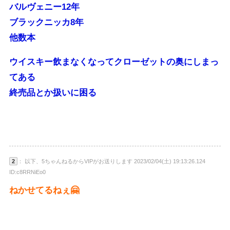
バルヴェニー12年
ブラックニッカ8年
他数本
ウイスキー飲まなくなってクローゼットの奥にしまっ
てある
終売品とか扱いに困る
2
： 以下、5ちゃんねるからVIPがお送りします 2023/02/04(土) 19:13:26.124
ID:c8RRNiEo0
ねかせてるねぇ🤗