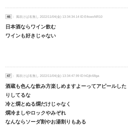
46
： 風吹けば名無し 2022/11/04(金) 13:34:34.14 ID:E4swxNR10
日本酒ならワイン飲む
ワインも好きじゃない
47
： 風吹けば名無し 2022/11/04(金) 13:34:47.99 ID:hGjfc68ga
酒蔵も色んな飲み方楽しめますよーってアピールした
りしてるな
冷と燗とぬる燗だけじゃなく
燗冷ましやロックやみぞれ
なんならソーダ割やお湯割りもある