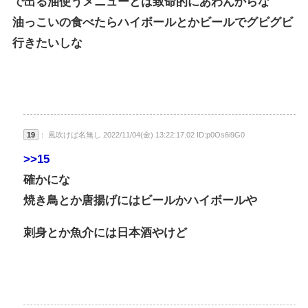
で出る油使うメニューとは致命的にあわんからな
油っこいの食べたらハイボールとかビールでグビグビ
行きたいしな
19
： 風吹けば名無し 2022/11/04(金) 13:22:17.02 ID:p0Os6i9G0
>>15
確かにな
焼き鳥とか唐揚げにはビールかハイボールや
刺身とか魚介には日本酒やけど