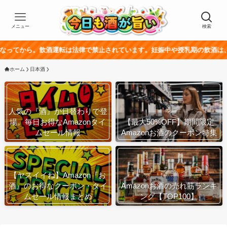
メニュー
検索
。飲酒運転は法律で禁止されています。妊娠中や授乳期の飲酒は、胎児・乳幼
ホーム
日本酒
人気の『酒』が日替わりで登
場。毎日お得なAmazonタイ
【最大50%OFF】期間限定
ムセール情報
Amazonお酒のクーポン特集
【ヤスイイね】Amazon『お
酒』のお得なクーポン・タイ
Amazonお酒の売れ筋ランキ
ムセール情報まとめ
ング【TOP100】