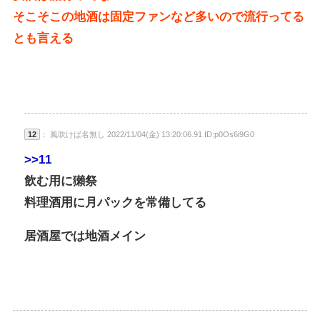
そこそこの地酒は固定ファンなど多いので流行ってる
とも言える
12
： 風吹けば名無し 2022/11/04(金) 13:20:06.91 ID:p0Os6i9G0
>>11
飲む用に獺祭
料理酒用に月パックを常備してる
居酒屋では地酒メイン