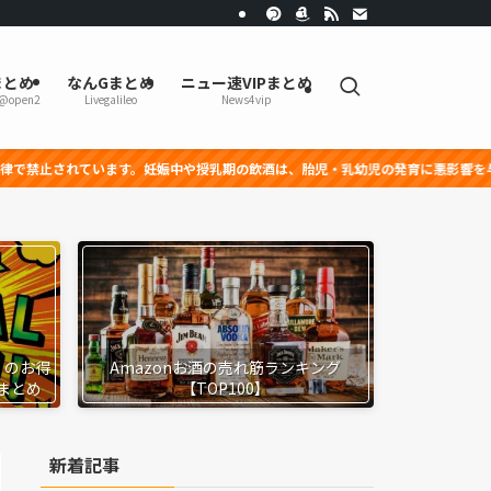
まとめ
なんGまとめ
ニュー速VIPまとめ
r@open2
Livegalileo
News4vip
す。妊娠中や授乳期の飲酒は、胎児・乳幼児の発育に悪影響を与える恐れがあります
』のお得
Amazonお酒の売れ筋ランキング
まとめ
【TOP100】
新着記事