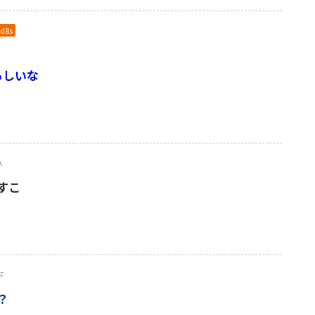
ld8s
らしいな
A
すこ
F
？