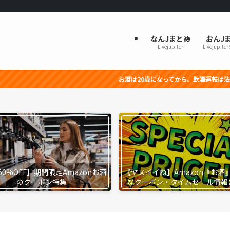
なんJまとめ
おんJ
Livejupiter
Livejupite
お酒は20歳になってから。飲酒運転は法律で禁止されていま
50%OFF】期間限定Amazonお酒
【ヤスイイね】Amazon『お酒
のクーポン特集
なクーポン・タイムセール情報