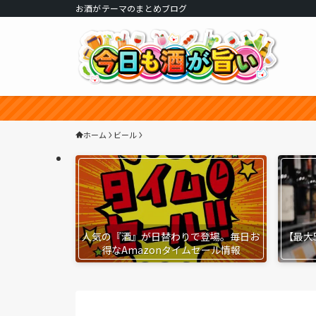
お酒がテーマのまとめブログ
ホーム
ビール
人気の『酒』が日替わりで登場。毎日お
【最大
得なAmazonタイムセール情報