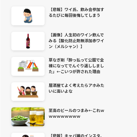
【悲報】ワイ氏、飲み会参加す
るたびに毎回後悔してしまう
【画像】人生初のワイン飲んで
みる【酸化防止剤無添加赤ワイ
ン（メルシャン）】
草なぎ剛「酔っ払って公園で全
裸になってでんぐり返ししまし
た」←こいつが許された理由
居酒屋てよく考えたらアホみた
いに高いよな
至高のビールのつまみ←これｗ
ｗｗｗｗｗｗｗｗ
【悲報】キャバ嬢のインスタ、