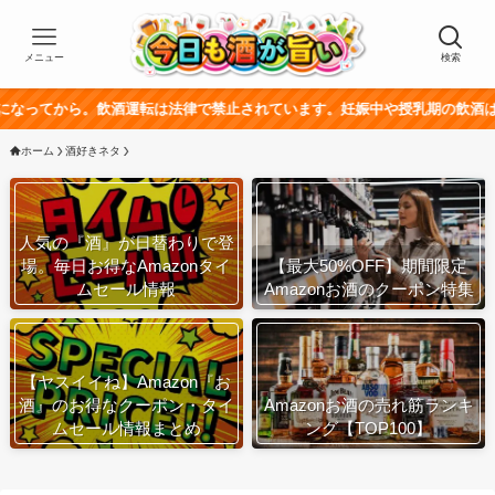
メニュー
検索
。飲酒運転は法律で禁止されています。妊娠中や授乳期の飲酒は、胎児・乳幼
ホーム
酒好きネタ
人気の『酒』が日替わりで登
場。毎日お得なAmazonタイ
【最大50%OFF】期間限定
ムセール情報
Amazonお酒のクーポン特集
【ヤスイイね】Amazon『お
酒』のお得なクーポン・タイ
Amazonお酒の売れ筋ランキ
ムセール情報まとめ
ング【TOP100】