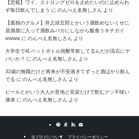
【悲報】ワイ、ストロングゼロを止めたいのに止められ
ず毎日飲んでしまう
に
のんべえ名無しさん
より
【孤独のグルメ】井之頭五郎とかいう酒飲めないくせに
居酒屋に入って酒飲みバカにしながら飯食うキチガイ
wwww
に
のんべえ名無しさん
より
大学生で4Lペットボトル焼酎常飲してるんだが流石にヤ
バいか？
に
のんべえ名無しさん
より
32歳の無職だけど将来が不安過ぎてずっと酒ばかり飲ん
でる
に
のんべえ名無しさん
より
ビールとかいう大人が意地と見栄だけで飲むクソ不味い
液体
に
のんべえ名無しさん
より
当ブログについて
プライバシーポリシー