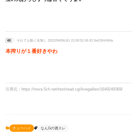
48
： それでも動く名無し 2022/04/06(水) 22:00:52.06 ID:3wO0HrW4a
本搾りが１番好きやわ
引用元：https://nova.5ch.net/test/read.cgi/livegalileo/1649249369/
チューハイ
なんGの酒スレ