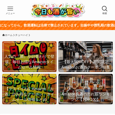
メニュー
検索
。飲酒運転は法律で禁止されています。妊娠中や授乳期の飲酒は、胎児・乳幼
ホーム
チューハイ
人気の『酒』が日替わりで登
場。毎日お得なAmazonタイ
【最大50%OFF】期間限定
ムセール情報
Amazonお酒のクーポン特集
【ヤスイイね】Amazon『お
酒』のお得なクーポン・タイ
Amazonお酒の売れ筋ランキ
ムセール情報まとめ
ング【TOP100】