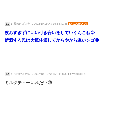
11
： 風吹けば名無し 2022/10/13(木) 15:54:41.45
ID:gZA5bQfL0
飲みすぎずにいい付き合いをしていくんごね😌
断酒する民は大抵体壊してからやから遅いンゴ😞
12
： 風吹けば名無し 2022/10/13(木) 15:54:58.36 ID:jVpKqM1R0
ミルクティーいれたい🥺