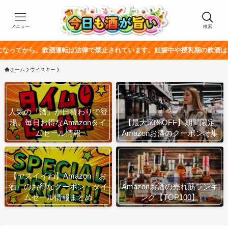
メニュー
検索
飲酒運転は法律で禁止されています。妊娠中や授乳期の飲酒は、胎児・乳幼児
ホーム
ウイスキー
人気の『酒』が日替わりで登
場。毎日お得なAmazonタイ
【最大50%OFF】期間限定
ムセール情報
Amazonお酒のクーポン特集
【ヤスイイね】Amazon『お
酒』のお得なクーポン・タイ
Amazonお酒の売れ筋ランキ
ムセール情報まとめ
ング【TOP100】