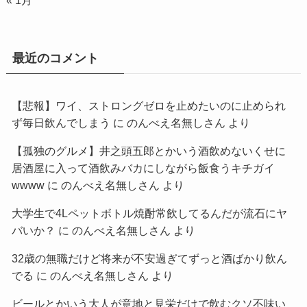
« 1月
最近のコメント
【悲報】ワイ、ストロングゼロを止めたいのに止められ
ず毎日飲んでしまう
に
のんべえ名無しさん
より
【孤独のグルメ】井之頭五郎とかいう酒飲めないくせに
居酒屋に入って酒飲みバカにしながら飯食うキチガイ
wwww
に
のんべえ名無しさん
より
大学生で4Lペットボトル焼酎常飲してるんだが流石にヤ
バいか？
に
のんべえ名無しさん
より
32歳の無職だけど将来が不安過ぎてずっと酒ばかり飲ん
でる
に
のんべえ名無しさん
より
ビールとかいう大人が意地と見栄だけで飲むクソ不味い