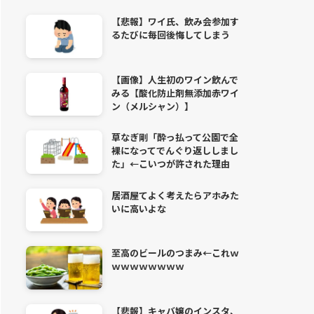
【悲報】ワイ氏、飲み会参加す
るたびに毎回後悔してしまう
【画像】人生初のワイン飲んで
みる【酸化防止剤無添加赤ワイ
ン（メルシャン）】
草なぎ剛「酔っ払って公園で全
裸になってでんぐり返ししまし
た」←こいつが許された理由
居酒屋てよく考えたらアホみた
いに高いよな
至高のビールのつまみ←これｗ
ｗｗｗｗｗｗｗｗ
【悲報】キャバ嬢のインスタ、