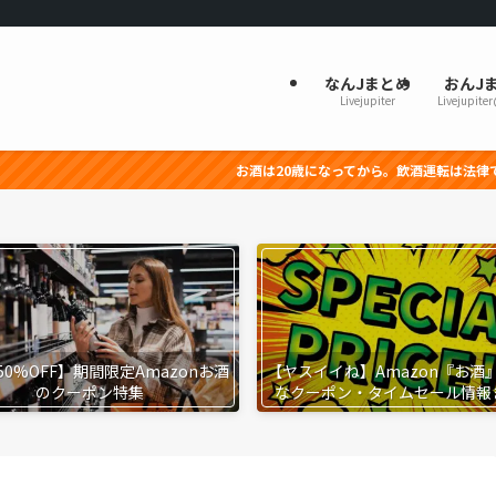
なんJまとめ
おんJ
Livejupiter
Livejupite
お酒は20歳になってから。飲酒運転は法律で禁止されています。妊
50%OFF】期間限定Amazonお酒
【ヤスイイね】Amazon『お酒
のクーポン特集
なクーポン・タイムセール情報