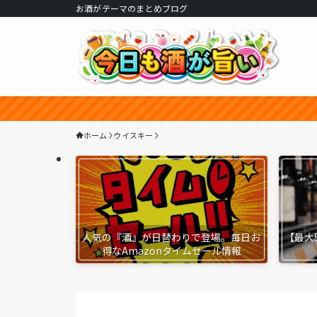
お酒がテーマのまとめブログ
ホーム
ウイスキー
人気の『酒』が日替わりで登場。毎日お
【最大
得なAmazonタイムセール情報