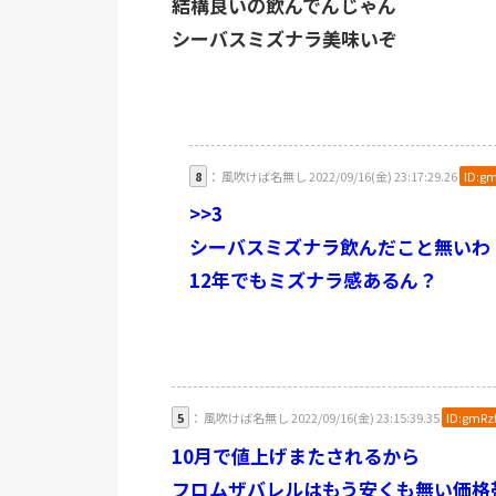
結構良いの飲んでんじゃん
シーバスミズナラ美味いぞ
8
： 風吹けば名無し 2022/09/16(金) 23:17:29.26
ID:g
>>3
シーバスミズナラ飲んだこと無いわ
12年でもミズナラ感あるん？
5
： 風吹けば名無し 2022/09/16(金) 23:15:39.35
ID:gmRz
10月で値上げまたされるから
フロムザバレルはもう安くも無い価格