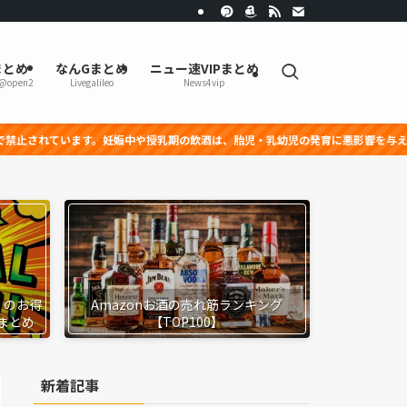
まとめ
なんGまとめ
ニュー速VIPまとめ
r@open2
Livegalileo
News4vip
娠中や授乳期の飲酒は、胎児・乳幼児の発育に悪影響を与える恐れがあります。
』のお得
Amazonお酒の売れ筋ランキング
まとめ
【TOP100】
新着記事