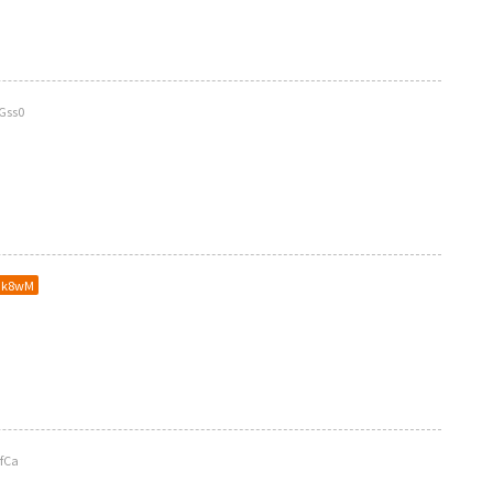
Gss0
Ik8wM
fCa