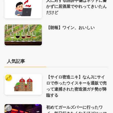
人に対する誹謗中傷はネットに書
かずに居酒屋でやれってきいたん
だけど
【朗報】ワイン、おいしい
人気記事
【サイロ密造ニキ】なんJにサイ
ロで作ったウイスキーを通販で売
って逮捕された密造酒ガチ勢が降
臨する
初めてガールズバーに行ったワ