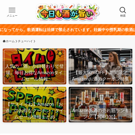
メニュー
検索
飲酒運転は法律で禁止されています。妊娠中や授乳期の飲酒は、胎児・乳幼児
ホーム
チューハイ
人気の『酒』が日替わりで登
場。毎日お得なAmazonタイ
【最大50%OFF】期間限定
ムセール情報
Amazonお酒のクーポン特集
【ヤスイイね】Amazon『お
酒』のお得なクーポン・タイ
Amazonお酒の売れ筋ランキ
ムセール情報まとめ
ング【TOP100】