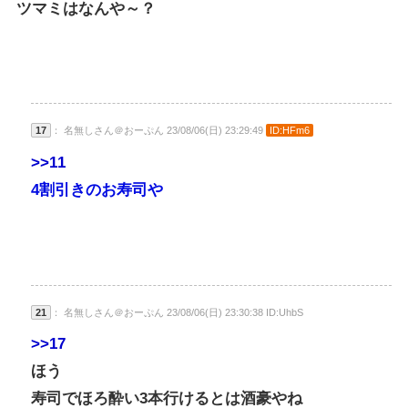
ツマミはなんや～？
17
： 名無しさん＠おーぷん 23/08/06(日) 23:29:49
ID:HFm6
>>11
4割引きのお寿司や
21
： 名無しさん＠おーぷん 23/08/06(日) 23:30:38 ID:UhbS
>>17
ほう
寿司でほろ酔い3本行けるとは酒豪やね