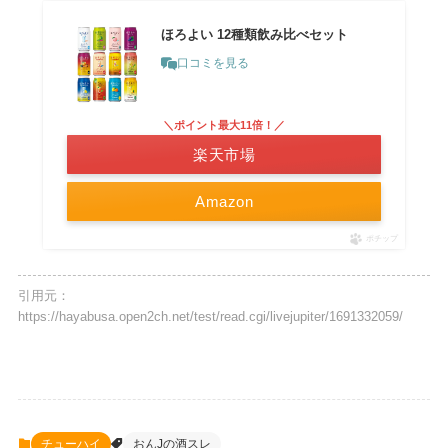
ほろよい 12種類飲み比べセット
口コミを見る
＼ポイント最大11倍！／
楽天市場
Amazon
ポチップ
引用元：
https://hayabusa.open2ch.net/test/read.cgi/livejupiter/1691332059/
チューハイ
おんJの酒スレ