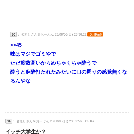
50
： 名無しさん＠おーぷん 23/08/06(日) 23:36:22
ID:HFm6
>>45
味はマジでゴミやで
ただ度数高いからめちゃくちゃ酔うで
酔うと麻酔打たれたみたいに口の周りの感覚無くな
るんやな
34
： 名無しさん＠おーぷん 23/08/06(日) 23:32:56 ID:aDFr
イッチ大学生か？