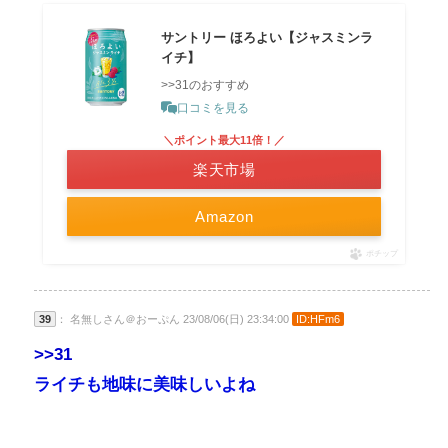
サントリー ほろよい【ジャスミンラ
イチ】
>>31のおすすめ
口コミを見る
＼ポイント最大11倍！／
楽天市場
Amazon
ポチップ
39
： 名無しさん＠おーぷん 23/08/06(日) 23:34:00
ID:HFm6
>>31
ライチも地味に美味しいよね