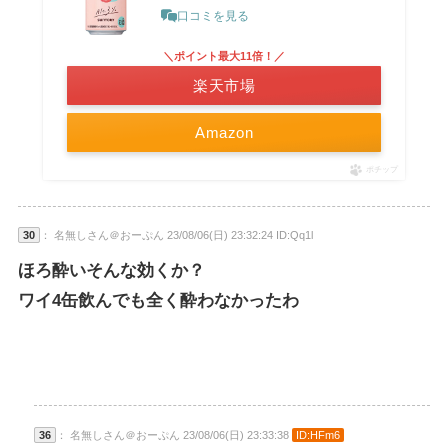
口コミを見る
＼ポイント最大11倍！／
楽天市場
Amazon
ポチップ
30
： 名無しさん＠おーぷん 23/08/06(日) 23:32:24 ID:Qq1l
ほろ酔いそんな効くか？
ワイ4缶飲んでも全く酔わなかったわ
36
： 名無しさん＠おーぷん 23/08/06(日) 23:33:38
ID:HFm6