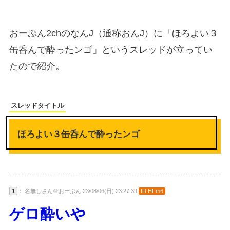
おーぷん2chのなんJ（通称おんJ）に「ほろよい３
缶呑んで酔ったンゴ」というスレッドが立ってい
たので紹介。
スレッドタイトル
ほろよい３缶呑んで酔ったンゴ
1
： 名無しさん＠おーぷん 23/08/06(日) 23:27:39
ID:HFm6
ゲロ酔いや