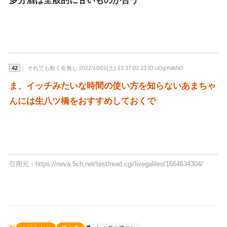
多分酒は全般的に甘いものが合う
42
： それでも動く名無し 2022/10/01(土) 23:37:02.23 ID:uOgYoibN0
ま、イッチみたいな時間の使い方を知らないあまちゃ
んには生八ツ橋をおすすめしておくで
引用元：https://nova.5ch.net/test/read.cgi/livegalileo/1664634304/