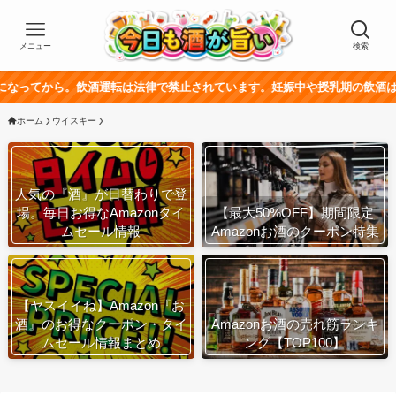
メニュー
検索
飲酒運転は法律で禁止されています。妊娠中や授乳期の飲酒は、胎児・乳幼児
ホーム
ウイスキー
人気の『酒』が日替わりで登
場。毎日お得なAmazonタイ
【最大50%OFF】期間限定
ムセール情報
Amazonお酒のクーポン特集
【ヤスイイね】Amazon『お
酒』のお得なクーポン・タイ
Amazonお酒の売れ筋ランキ
ムセール情報まとめ
ング【TOP100】