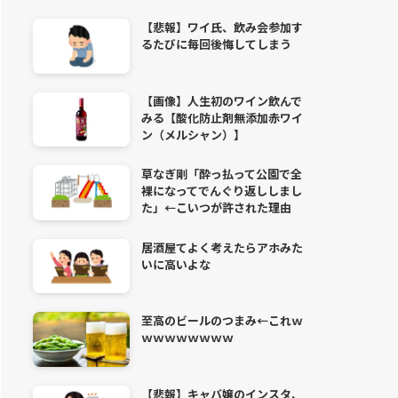
【悲報】ワイ氏、飲み会参加す
るたびに毎回後悔してしまう
【画像】人生初のワイン飲んで
みる【酸化防止剤無添加赤ワイ
ン（メルシャン）】
草なぎ剛「酔っ払って公園で全
裸になってでんぐり返ししまし
た」←こいつが許された理由
居酒屋てよく考えたらアホみた
いに高いよな
至高のビールのつまみ←これｗ
ｗｗｗｗｗｗｗｗ
【悲報】キャバ嬢のインスタ、