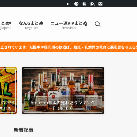
まとめ
なんGまとめ
ニュー速VIPまとめ
r@open2
Livegalileo
News4vip
中や授乳期の飲酒は、胎児・乳幼児の発育に悪影響を与える恐れがあります。
』のお得
Amazonお酒の売れ筋ランキング
まとめ
【TOP100】
新着記事