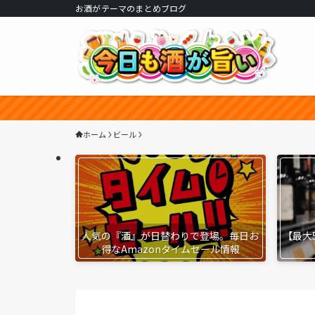
お酒がテーマのまとめブログ
ホーム
ビール
人気の『酒』が日替わりで登場。毎日お
【最大
得なAmazonタイムセール情報