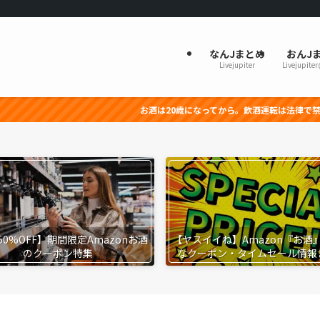
なんJまとめ
おんJ
Livejupiter
Livejupite
お酒は20歳になってから。飲酒運転は法律で禁止されています。妊娠
50%OFF】期間限定Amazonお酒
【ヤスイイね】Amazon『お酒
のクーポン特集
なクーポン・タイムセール情報