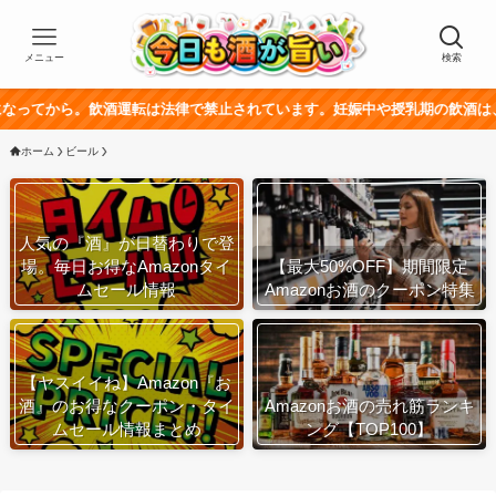
メニュー
検索
飲酒運転は法律で禁止されています。妊娠中や授乳期の飲酒は、胎児・乳幼児
ホーム
ビール
人気の『酒』が日替わりで登
場。毎日お得なAmazonタイ
【最大50%OFF】期間限定
ムセール情報
Amazonお酒のクーポン特集
【ヤスイイね】Amazon『お
酒』のお得なクーポン・タイ
Amazonお酒の売れ筋ランキ
ムセール情報まとめ
ング【TOP100】