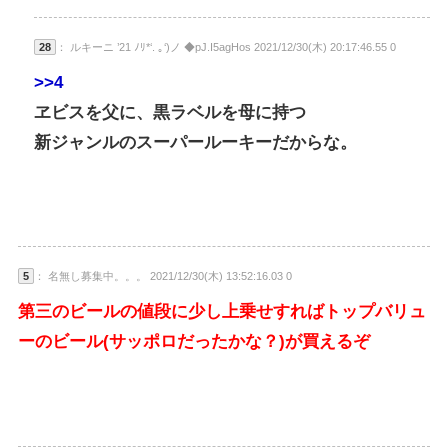
28
： ルキーニ ’21 ﾉﾘ*‘. ｡‘)ノ ◆pJ.I5agHos 2021/12/30(木) 20:17:46.55 0
>>4
ヱビスを父に、黒ラベルを母に持つ
新ジャンルのスーパールーキーだからな。
5
： 名無し募集中。。。 2021/12/30(木) 13:52:16.03 0
第三のビールの値段に少し上乗せすればトップバリュ
ーのビール(サッポロだったかな？)が買えるぞ