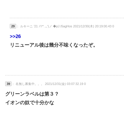
29
： ルキーニ ’21 ﾉﾘ*‘. ｡‘)ノ ◆pJ.I5agHos 2021/12/30(木) 20:19:00.43 0
>>26
リニューアル後は幾分不味くなったぞ。
39
： 名無し募集中。。。 2021/12/31(金) 03:07:32.19 0
グリーンラベルは第３？
イオンの奴で十分かな