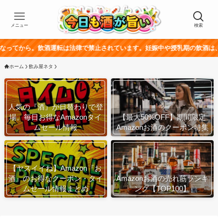
メニュー
検索
飲酒運転は法律で禁止されています。妊娠中や授乳期の飲酒は、胎児・乳幼
ホーム
飲み屋ネタ
人気の『酒』が日替わりで登
場。毎日お得なAmazonタイ
【最大50%OFF】期間限定
ムセール情報
Amazonお酒のクーポン特集
【ヤスイイね】Amazon『お
酒』のお得なクーポン・タイ
Amazonお酒の売れ筋ランキ
ムセール情報まとめ
ング【TOP100】