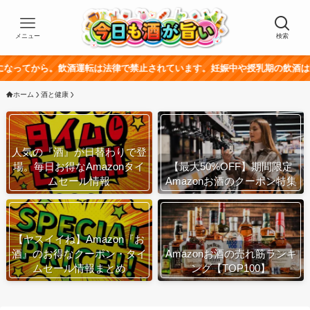
メニュー
検索
。飲酒運転は法律で禁止されています。妊娠中や授乳期の飲酒は、胎児・乳幼
ホーム
酒と健康
人気の『酒』が日替わりで登
場。毎日お得なAmazonタイ
【最大50%OFF】期間限定
ムセール情報
Amazonお酒のクーポン特集
【ヤスイイね】Amazon『お
酒』のお得なクーポン・タイ
Amazonお酒の売れ筋ランキ
ムセール情報まとめ
ング【TOP100】