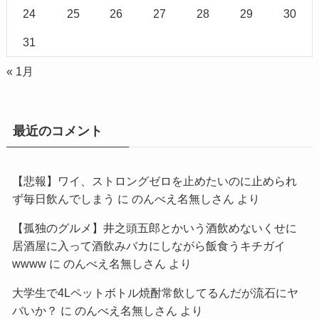
24
25
26
27
28
29
30
31
« 1月
最近のコメント
【悲報】ワイ、ストロングゼロを止めたいのに止められ
ず毎日飲んでしまう
に
のんべえ名無しさん
より
【孤独のグルメ】井之頭五郎とかいう酒飲めないくせに
居酒屋に入って酒飲みバカにしながら飯食うキチガイ
wwww
に
のんべえ名無しさん
より
大学生で4Lペットボトル焼酎常飲してるんだが流石にヤ
バいか？
に
のんべえ名無しさん
より