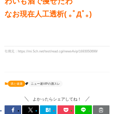
わいも酒で痩せたわ
なお現在人工透析( ｡ﾟДﾟ｡)
引用元：https://mi.5ch.net/test/read.cgi/news4vip/1693050899/
酒と健康
ニュー速VIPの酒スレ
よかったらシェアしてね！