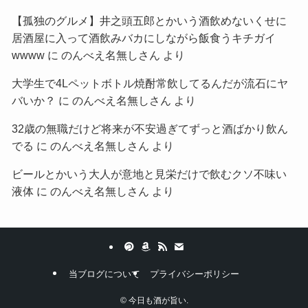
【孤独のグルメ】井之頭五郎とかいう酒飲めないくせに
居酒屋に入って酒飲みバカにしながら飯食うキチガイ
wwww
に
のんべえ名無しさん
より
大学生で4Lペットボトル焼酎常飲してるんだが流石にヤ
バいか？
に
のんべえ名無しさん
より
32歳の無職だけど将来が不安過ぎてずっと酒ばかり飲ん
でる
に
のんべえ名無しさん
より
ビールとかいう大人が意地と見栄だけで飲むクソ不味い
液体
に
のんべえ名無しさん
より
当ブログについて
プライバシーポリシー
©
今日も酒が旨い.