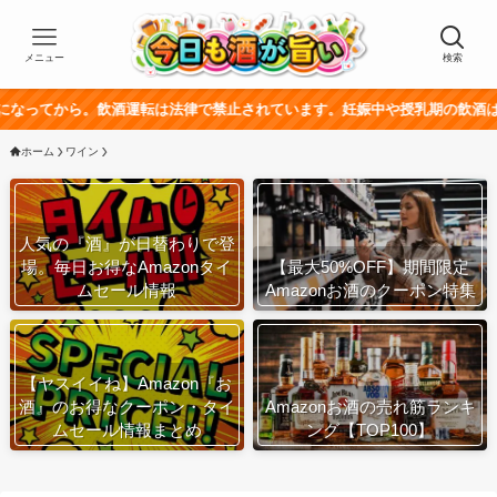
メニュー
検索
。飲酒運転は法律で禁止されています。妊娠中や授乳期の飲酒は、胎児・乳幼
ホーム
ワイン
人気の『酒』が日替わりで登
場。毎日お得なAmazonタイ
【最大50%OFF】期間限定
ムセール情報
Amazonお酒のクーポン特集
【ヤスイイね】Amazon『お
酒』のお得なクーポン・タイ
Amazonお酒の売れ筋ランキ
ムセール情報まとめ
ング【TOP100】