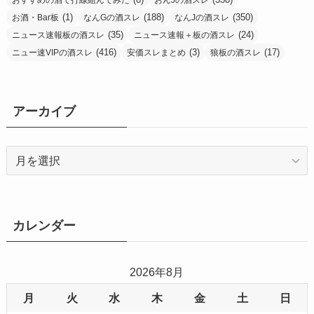
おすすめの酒で打線組んでみた
おんJの酒スレ
(1)
(188)
(350)
お酒・Bar板
なんGの酒スレ
なんJの酒スレ
(35)
(24)
ニュース速報板の酒スレ
ニュース速報＋板の酒スレ
(416)
(3)
(17)
ニュー速VIPの酒スレ
安価スレまとめ
狼板の酒スレ
アーカイブ
ア
ー
カ
イ
ブ
カレンダー
2026年8月
月
火
水
木
金
土
日