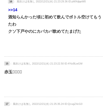
16
： 風吹けば名無し 2022/12/21(水) 21:23:29.36 ID:pWXdjqeW0
>>14
酒知らんかった頃に初めて飲んでボトル空けてもう
たわ
クソ下戸やのにカパカパ飲めてたまげた
15
： 風吹けば名無し 2022/12/21(水) 21:23:22.50 ID:4YtzBLwGM
赤玉✌🏿🤥🍷
17
： 風吹けば名無し 2022/12/21(水) 21:25:35.24 ID:QcugZ4cG0