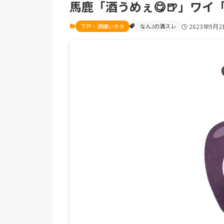
馬鹿「酒うめぇ😋🍺」ワ
下戸・酒嫌いネタ
なんJの酒スレ
2023年9月2