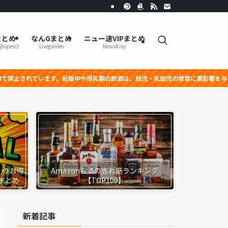
まとめ
なんGまとめ
ニュー速VIPまとめ
r@open2
Livegalileo
News4vip
す。妊娠中や授乳期の飲酒は、胎児・乳幼児の発育に悪影響を与える恐れがあります
』のお得
Amazonお酒の売れ筋ランキング
まとめ
【TOP100】
新着記事