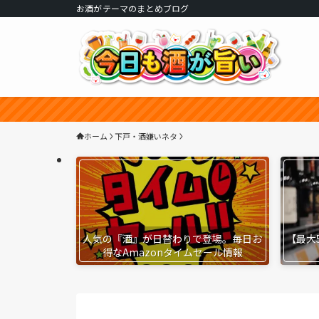
お酒がテーマのまとめブログ
ホーム
下戸・酒嫌いネタ
人気の『酒』が日替わりで登場。毎日お
【最大
得なAmazonタイムセール情報