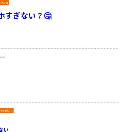
C0SZ0
ホすぎない？🤔
wi0
n2eC0SZ0
ない