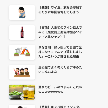
【悲報】ワイ氏、飲み会参加す
るたびに毎回後悔してしまう
【画像】人生初のワイン飲んで
みる【酸化防止剤無添加赤ワイ
ン（メルシャン）】
草なぎ剛「酔っ払って公園で全
裸になってでんぐり返ししまし
た」←こいつが許された理由
居酒屋てよく考えたらアホみた
いに高いよな
至高のビールのつまみ←これｗ
ｗｗｗｗｗｗｗｗ
【悲報】キャバ嬢のインスタ、