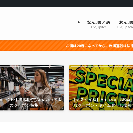
なんJまとめ
おんJ
Livejupiter
Livejupite
お酒は20歳になってから。飲酒運転は法律で禁止されていま
50%OFF】期間限定Amazonお酒
【ヤスイイね】Amazon『お酒
のクーポン特集
なクーポン・タイムセール情報