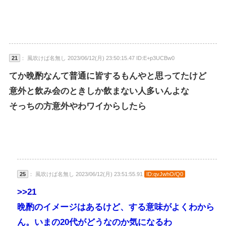
21
： 風吹けば名無し 2023/06/12(月) 23:50:15.47 ID:E+p3UCBw0
てか晩酌なんて普通に皆するもんやと思ってたけど
意外と飲み会のときしか飲まない人多いんよな
そっちの方意外やわワイからしたら
25
： 風吹けば名無し 2023/06/12(月) 23:51:55.91
ID:qvJwhO/Q0
>>21
晩酌のイメージはあるけど、する意味がよくわから
ん。いまの20代がどうなのか気になるわ