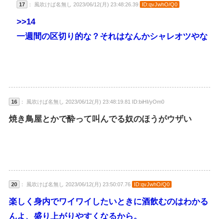
17
： 風吹けば名無し 2023/06/12(月) 23:48:26.39
ID:qvJwhO/Q0
>>14
一週間の区切り的な？それはなんかシャレオツやな
16
： 風吹けば名無し 2023/06/12(月) 23:48:19.81 ID:biHI/yOm0
焼き鳥屋とかで酔って叫んでる奴のほうがウザい
20
： 風吹けば名無し 2023/06/12(月) 23:50:07.76
ID:qvJwhO/Q0
楽しく身内でワイワイしたいときに酒飲むのはわかる
んよ、盛り上がりやすくなるから。