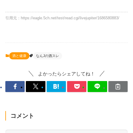
引用元：https://eagle.5ch.net/test/read.cgi/livejupiter/1686580883/
酒と健康
なんJの酒スレ
よかったらシェアしてね！
コメント