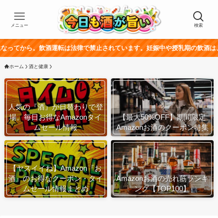
メニュー
検索
。飲酒運転は法律で禁止されています。妊娠中や授乳期の飲酒は、胎児・乳幼
ホーム
酒と健康
人気の『酒』が日替わりで登
場。毎日お得なAmazonタイ
【最大50%OFF】期間限定
ムセール情報
Amazonお酒のクーポン特集
【ヤスイイね】Amazon『お
酒』のお得なクーポン・タイ
Amazonお酒の売れ筋ランキ
ムセール情報まとめ
ング【TOP100】