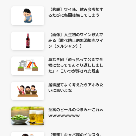
【悲報】ワイ氏、飲み会参加す
るたびに毎回後悔してしまう
【画像】人生初のワイン飲んで
みる【酸化防止剤無添加赤ワイ
ン（メルシャン）】
草なぎ剛「酔っ払って公園で全
裸になってでんぐり返ししまし
た」←こいつが許された理由
居酒屋てよく考えたらアホみた
いに高いよな
至高のビールのつまみ←これｗ
ｗｗｗｗｗｗｗｗ
【悲報】キャバ嬢のインスタ、