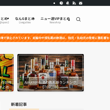
まとめ
なんGまとめ
ニュー速VIPまとめ
r@open2
Livegalileo
News4vip
や授乳期の飲酒は、胎児・乳幼児の発育に悪影響を与える恐れがあります。
』のお得
Amazonお酒の売れ筋ランキング
まとめ
【TOP100】
新着記事