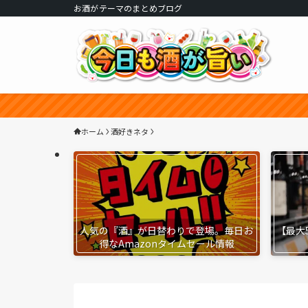
お酒がテーマのまとめブログ
ホーム
酒好きネタ
人気の『酒』が日替わりで登場。毎日お
【最大
得なAmazonタイムセール情報