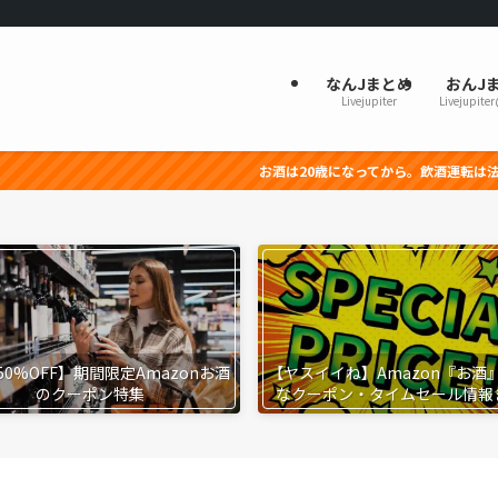
なんJまとめ
おんJ
Livejupiter
Livejupite
お酒は20歳になってから。飲酒運転は法律で禁止されています。妊娠中
50%OFF】期間限定Amazonお酒
【ヤスイイね】Amazon『お酒
のクーポン特集
なクーポン・タイムセール情報