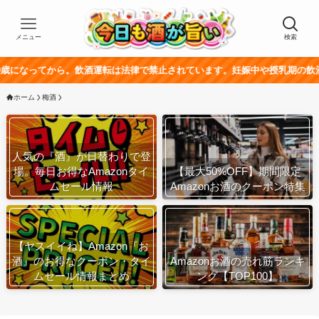
メニュー
検索
から。飲酒運転は法律で禁止されています。妊娠中や授乳期の飲酒は、胎児・
ホーム
梅酒
人気の『酒』が日替わりで登
場。毎日お得なAmazonタイ
【最大50%OFF】期間限定
ムセール情報
Amazonお酒のクーポン特集
【ヤスイイね】Amazon『お
酒』のお得なクーポン・タイ
Amazonお酒の売れ筋ランキ
ムセール情報まとめ
ング【TOP100】