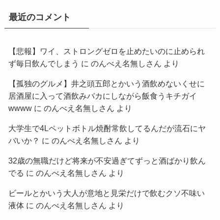
最近のコメント
【悲報】ワイ、ストロングゼロを止めたいのに止められ
ず毎日飲んでしまう
に
のんべえ名無しさん
より
【孤独のグルメ】井之頭五郎とかいう酒飲めないくせに
居酒屋に入って酒飲みバカにしながら飯食うキチガイ
wwww
に
のんべえ名無しさん
より
大学生で4Lペットボトル焼酎常飲してるんだが流石にヤ
バいか？
に
のんべえ名無しさん
より
32歳の無職だけど将来が不安過ぎてずっと酒ばかり飲ん
でる
に
のんべえ名無しさん
より
ビールとかいう大人が意地と見栄だけで飲むクソ不味い
液体
に
のんべえ名無しさん
より