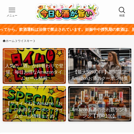
メニュー
検索
運転は法律で禁止されています。妊娠中や授乳期の飲酒は、胎児・乳幼児の発
ホーム
ウイスキー
人気の『酒』が日替わりで登
場。毎日お得なAmazonタイ
【最大50%OFF】期間限定
ムセール情報
Amazonお酒のクーポン特集
【ヤスイイね】Amazon『お
酒』のお得なクーポン・タイ
Amazonお酒の売れ筋ランキ
ムセール情報まとめ
ング【TOP100】