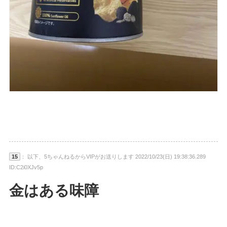
15
： 以下、5ちゃんねるからVIPがお送りします 2022/10/23(日) 19:38:36.289
ID:C2i0XJv5p
金はある味障