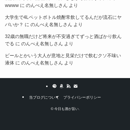
wwww
に
のんべえ名無しさん
より
大学生で4Lペットボトル焼酎常飲してるんだが流石にヤ
バいか？
に
のんべえ名無しさん
より
32歳の無職だけど将来が不安過ぎてずっと酒ばかり飲ん
でる
に
のんべえ名無しさん
より
ビールとかいう大人が意地と見栄だけで飲むクソ不味い
液体
に
のんべえ名無しさん
より
当ブログについて
プライバシーポリシー
©
今日も酒が旨い.