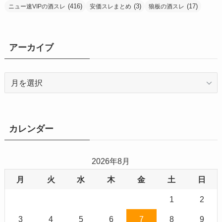
(416)
(3)
(17)
ニュー速VIPの酒スレ
安価スレまとめ
狼板の酒スレ
アーカイブ
ア
ー
カ
イ
ブ
カレンダー
2026年8月
月
火
水
木
金
土
日
1
2
3
4
5
6
7
8
9