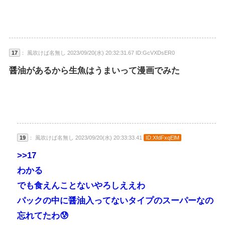
17
： 風吹けば名無し 2023/09/20(水) 20:32:31.67 ID:GcVXDsER0
醤油があるから生魚はうまいって漫画でみた
19
： 風吹けば名無し 2023/09/20(水) 20:33:33.41
ID:XfdFxqElM
>>17
わかる
でも食えんことないやろしええわ
パックの中に醤油入ってないタイプのスーパーなの
忘れてたわ😰