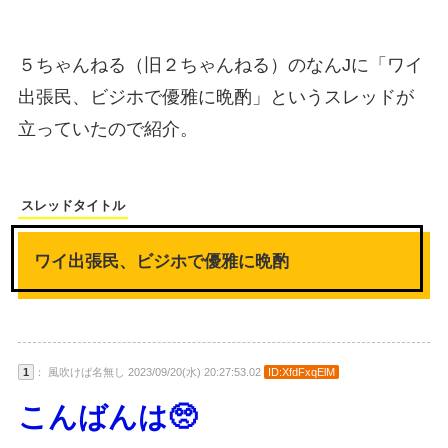
５ちゃんねる（旧２ちゃんねる）のなんJに「ワイ
出張民、ビジホで優雅に晩酌」というスレッドが
立っていたので紹介。
スレッドタイトル
ワイ出張民、ビジホで優雅に晩酌
1
： 風吹けば名無し 2023/09/20(水) 20:27:53.02
ID:XfdFxqElM
こんばんは🥺