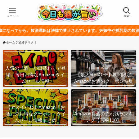
メニュー
検索
。飲酒運転は法律で禁止されています。妊娠中や授乳期の飲酒は、胎児・乳幼
ホーム
酒好きネタ
人気の『酒』が日替わりで登
場。毎日お得なAmazonタイ
【最大50%OFF】期間限定
ムセール情報
Amazonお酒のクーポン特集
【ヤスイイね】Amazon『お
酒』のお得なクーポン・タイ
Amazonお酒の売れ筋ランキ
ムセール情報まとめ
ング【TOP100】