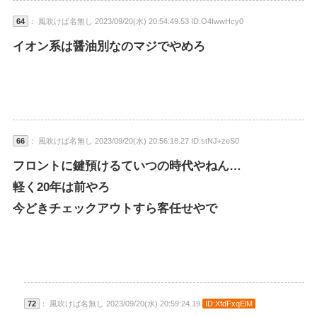
64
： 風吹けば名無し 2023/09/20(水) 20:54:49.53 ID:O4IwwHcy0
イオン系は醤油別なのマジでやめろ
66
： 風吹けば名無し 2023/09/20(水) 20:56:18.27 ID:stNJ+zeS0
フロントに鍵預けるていつの時代やねん…
軽く20年は前やろ
今どきチェックアウトすら客任せやで
72
： 風吹けば名無し 2023/09/20(水) 20:59:24.19
ID:XfdFxqElM