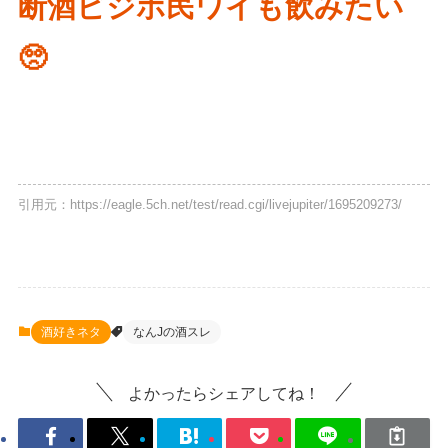
断酒ビジホ民ワイも飲みたい
🥺
引用元：https://eagle.5ch.net/test/read.cgi/livejupiter/1695209273/
酒好きネタ
なんJの酒スレ
よかったらシェアしてね！