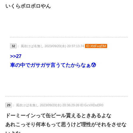
いくらボロボロやん
32
： 風吹けば名無し 2023/09/20(水) 20:37:13.74
ID:XfdFxqElM
>>27
車の中でガサガサ言うてたからなぁ😰
29
： 風吹けば名無し 2023/09/20(水) 20:36:29.09 ID:GcVXDsER0
ドーミーインって缶ビール貰えるときあるよな
あれこっそり何本もって思うけど理性がそれをさせな