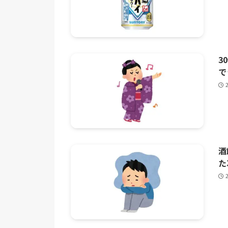
3
で
酒
た