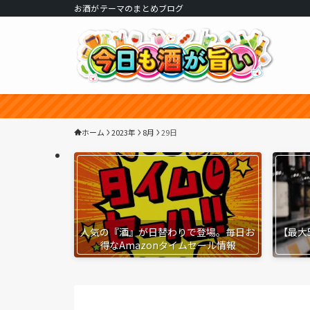
お酒がテーマのまとめブログ
ホーム
2023年
8月
29日
人気の『酒』が日替わりで登場。毎日お
【最大
得なAmazonタイムセール情報