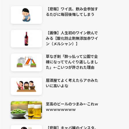
【悲報】ワイ氏、飲み会参加す
るたびに毎回後悔してしまう
【画像】人生初のワイン飲んで
みる【酸化防止剤無添加赤ワイ
ン（メルシャン）】
草なぎ剛「酔っ払って公園で全
裸になってでんぐり返ししまし
た」←こいつが許された理由
居酒屋てよく考えたらアホみた
いに高いよな
至高のビールのつまみ←これｗ
ｗｗｗｗｗｗｗｗ
【悲報】キャバ嬢のインスタ、