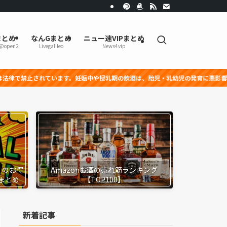
まとめ
なんGまとめ
ニュー速VIPまとめ
r@open2
Livegalileo
News4vip
ます。妊娠中や授乳期の飲酒は、胎児・乳幼児の発育に悪影響を与える恐れがあり
』のお得
Amazonお酒の売れ筋ランキング
まとめ
【TOP100】
新着記事