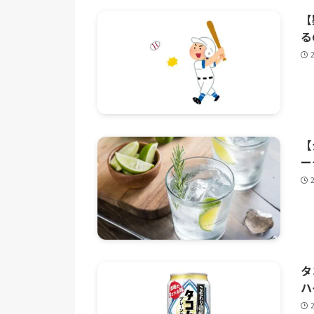
【
る
【
ー
タ
ハ