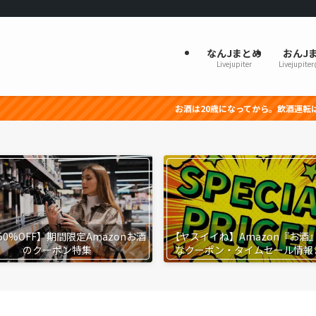
なんJまとめ
おんJ
Livejupiter
Livejupite
お酒は20歳になってから。飲酒運転は法律で禁止されてい
50%OFF】期間限定Amazonお酒
【ヤスイイね】Amazon『お酒
のクーポン特集
なクーポン・タイムセール情報