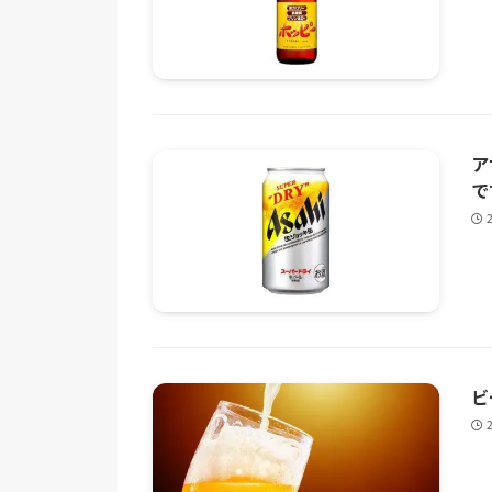
ア
で
ビ