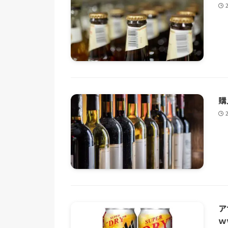
購
ア
ｗ