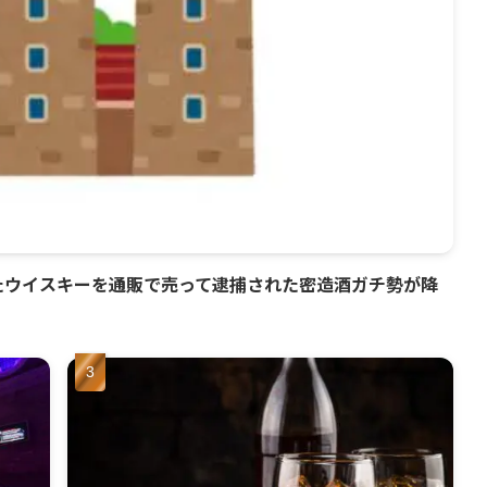
たウイスキーを通販で売って逮捕された密造酒ガチ勢が降