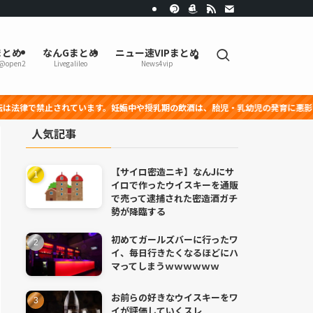
まとめ
なんGまとめ
ニュー速VIPまとめ
r@open2
Livegalileo
News4vip
れています。妊娠中や授乳期の飲酒は、胎児・乳幼児の発育に悪影響を与える恐れが
人気記事
【サイロ密造ニキ】なんJにサ
イロで作ったウイスキーを通販
で売って逮捕された密造酒ガチ
勢が降臨する
初めてガールズバーに行ったワ
イ、毎日行きたくなるほどにハ
マってしまうｗｗｗｗｗｗ
お前らの好きなウイスキーをワ
イが評価していくスレ