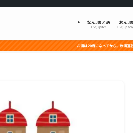
なんJまとめ
おんJ
Livejupiter
Livejupite
お酒は20歳になってから。飲酒運転は法律で禁止さ