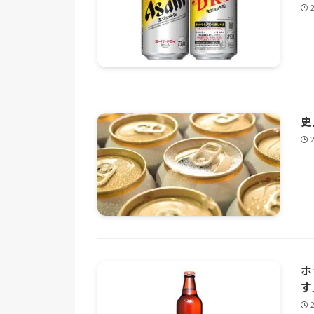
史
ホ
す