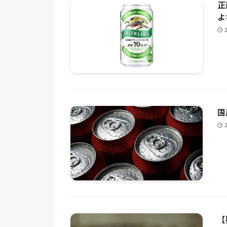
正
よ
国
【