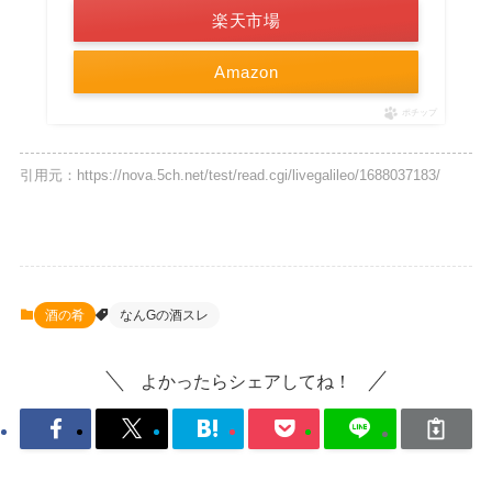
楽天市場
Amazon
ポチップ
引用元：https://nova.5ch.net/test/read.cgi/livegalileo/1688037183/
酒の肴
なんGの酒スレ
よかったらシェアしてね！