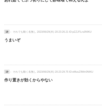
あれ茹でてぶつ切りにして酢味噌で和えるんよ
18
： それでも動く名無し 2023/06/29(木) 20:23:26.21 ID:pZZJFLru0NIKU
うまいぞ
19
： それでも動く名無し 2023/06/29(木) 20:23:29.75 ID:eMusZ9Wv0NIKU
作り置きが効くからやない