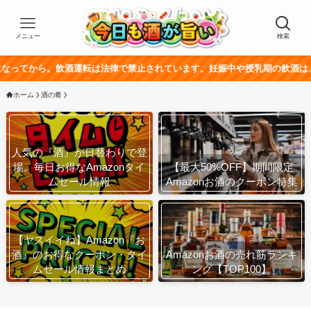
メニュー
検索
。飲酒運転は法律で禁止されています。妊娠中や授乳期の飲酒は、胎児・乳幼
ホーム
酒の肴
人気の『酒』が日替わりで登
場。毎日お得なAmazonタイ
【最大50%OFF】期間限定
ムセール情報
Amazonお酒のクーポン特集
【ヤスイイね】Amazon『お
酒』のお得なクーポン・タイ
Amazonお酒の売れ筋ランキ
ムセール情報まとめ
ング【TOP100】