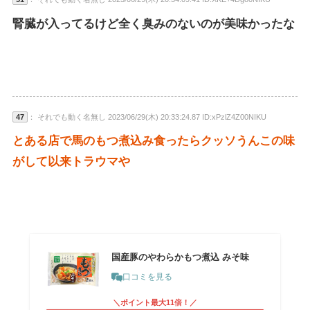
腎臓が入ってるけど全く臭みのないのが美味かったな
47
： それでも動く名無し 2023/06/29(木) 20:33:24.87 ID:xPzlZ4Z00NIKU
とある店で馬のもつ煮込み食ったらクッソうんこの味
がして以来トラウマや
国産豚のやわらかもつ煮込 みそ味
口コミを見る
＼ポイント最大11倍！／