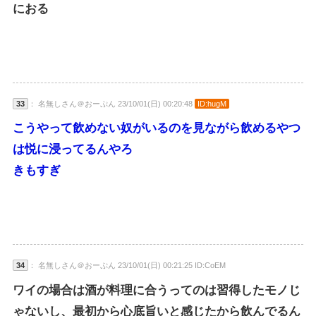
におる
33
： 名無しさん＠おーぷん 23/10/01(日) 00:20:48
ID:hugM
こうやって飲めない奴がいるのを見ながら飲めるやつ
は悦に浸ってるんやろ
きもすぎ
34
： 名無しさん＠おーぷん 23/10/01(日) 00:21:25 ID:CoEM
ワイの場合は酒が料理に合うってのは習得したモノじ
ゃないし、最初から心底旨いと感じたから飲んでるん