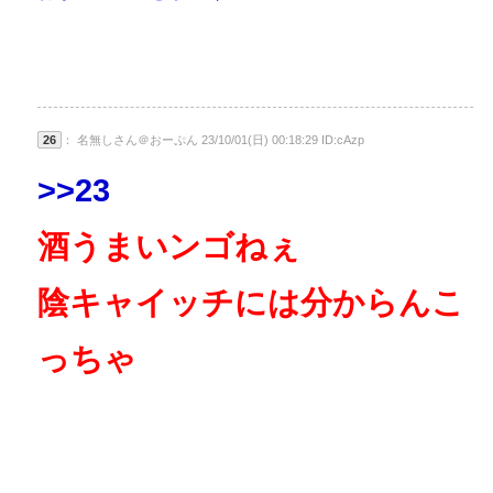
26
： 名無しさん＠おーぷん 23/10/01(日) 00:18:29 ID:cAzp
>>23
酒うまいンゴねぇ
陰キャイッチには分からんこ
っちゃ