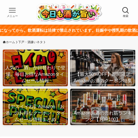
メニュー
検索
ら。飲酒運転は法律で禁止されています。妊娠中や授乳期の飲酒は、胎児・乳
ホーム
下戸・酒嫌いネタ
人気の『酒』が日替わりで登
場。毎日お得なAmazonタイ
【最大50%OFF】期間限定
ムセール情報
Amazonお酒のクーポン特集
【ヤスイイね】Amazon『お
酒』のお得なクーポン・タイ
Amazonお酒の売れ筋ランキ
ムセール情報まとめ
ング【TOP100】