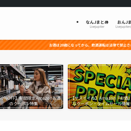
なんJまとめ
おんJ
Livejupiter
Livejupite
お酒は20歳になってから。飲酒運転は法律で禁止されています。妊
50%OFF】期間限定Amazonお酒
【ヤスイイね】Amazon『お酒
のクーポン特集
なクーポン・タイムセール情報