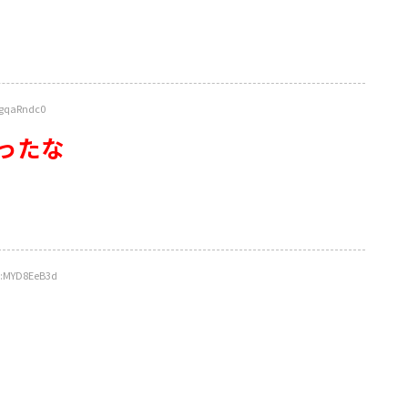
gqaRndc0
ったな
:MYD8EeB3d