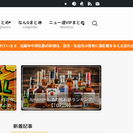
まとめ
なんGまとめ
ニュー速VIPまとめ
r@open2
Livegalileo
News4vip
娠中や授乳期の飲酒は、胎児・乳幼児の発育に悪影響を与える恐れがあります。
』のお得
Amazonお酒の売れ筋ランキング
まとめ
【TOP100】
新着記事