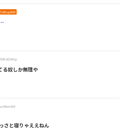
:TldKup490
…
s7MFdDWhp
てる奴しか無理や
uviRsmN0
っさと寝りゃええねん