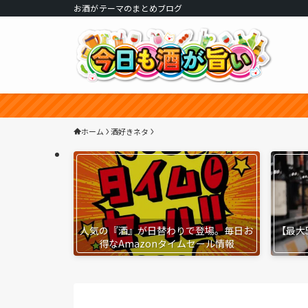
お酒がテーマのまとめブログ
ホーム
酒好きネタ
人気の『酒』が日替わりで登場。毎日お
【最大
得なAmazonタイムセール情報