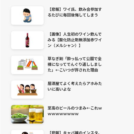
【悲報】ワイ氏、飲み会参加す
るたびに毎回後悔してしまう
【画像】人生初のワイン飲んで
みる【酸化防止剤無添加赤ワイ
ン（メルシャン）】
草なぎ剛「酔っ払って公園で全
裸になってでんぐり返ししまし
た」←こいつが許された理由
居酒屋てよく考えたらアホみた
いに高いよな
至高のビールのつまみ←これｗ
ｗｗｗｗｗｗｗｗ
【悲報】キャバ嬢のインスタ、