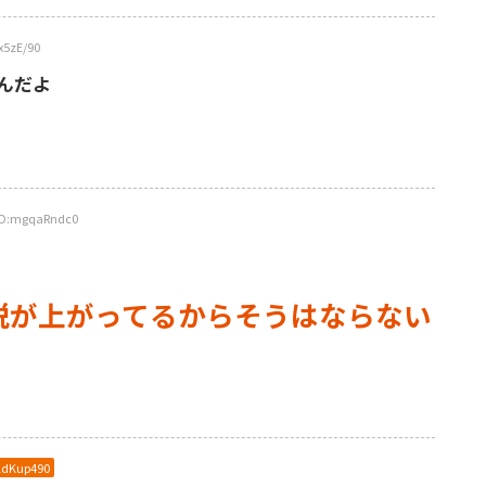
5zE/90
んだよ
ID:mgqaRndc0
税が上がってるからそうはならない
ldKup490